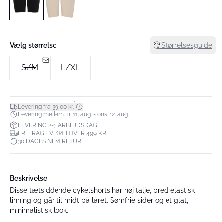
Vælg størrelse
Størrelsesguide
S/M
L/XL
*
Levering fra 39,00 kr.
Levering mellem tir. 11. aug. - ons. 12. aug.
LEVERING 2-3 ARBEJDSDAGE
FRI FRAGT V. KØB OVER 499 KR.
30 DAGES NEM RETUR
Beskrivelse
Disse tætsiddende cykelshorts har høj talje, bred elastisk
linning og går til midt på låret. Sømfrie sider og et glat,
minimalistisk look.