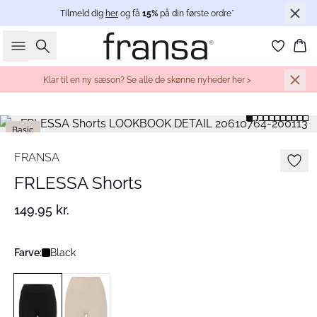
Tilmeld dig
her
og få
15%
på din første ordre*
Søg
Ku
Klar til en ny sæson? Se alle de skønne nyheder her >
Basic
FRANSA
FRLESSA Shorts
149,95 kr.
Farve:
Black