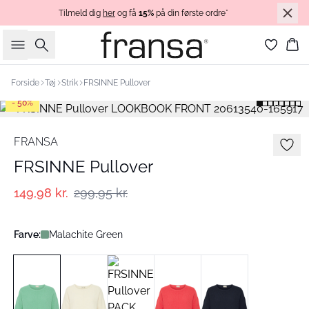
Tilmeld dig
her
og få
15%
på din første ordre*
Søg
Ku
Forside
Tøj
Strik
FRSINNE Pullover
- 50%
FRANSA
FRSINNE Pullover
149,98 kr.
299,95 kr.
Farve:
Malachite Green