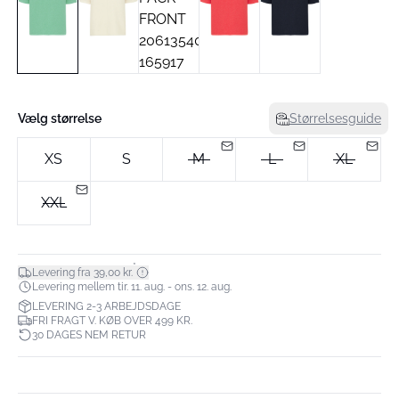
Vælg størrelse
Størrelsesguide
XS
S
M
L
XL
XXL
*
Levering fra 39,00 kr.
Levering mellem tir. 11. aug. - ons. 12. aug.
LEVERING 2-3 ARBEJDSDAGE
FRI FRAGT V. KØB OVER 499 KR.
30 DAGES NEM RETUR