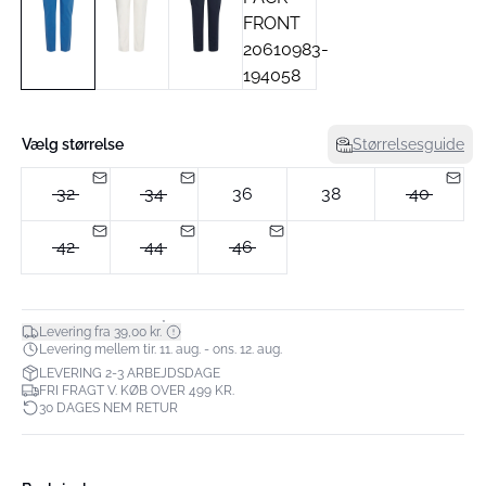
Vælg størrelse
Størrelsesguide
32
34
36
38
40
42
44
46
*
Levering fra 39,00 kr.
Levering mellem tir. 11. aug. - ons. 12. aug.
LEVERING 2-3 ARBEJDSDAGE
FRI FRAGT V. KØB OVER 499 KR.
30 DAGES NEM RETUR