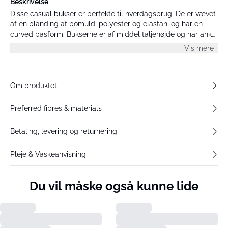
Beskrivelse
Disse casual bukser er perfekte til hverdagsbrug. De er vævet
af en blanding af bomuld, polyester og elastan, og har en
curved pasform. Bukserne er af middel taljehøjde og har ankel
længde. De vil passe perfekt med en løs top og flade sko for
Vis mere
et afslappet look.
Om produktet
Preferred fibres & materials
Betaling, levering og returnering
Pleje & Vaskeanvisning
Du vil måske også kunne lide