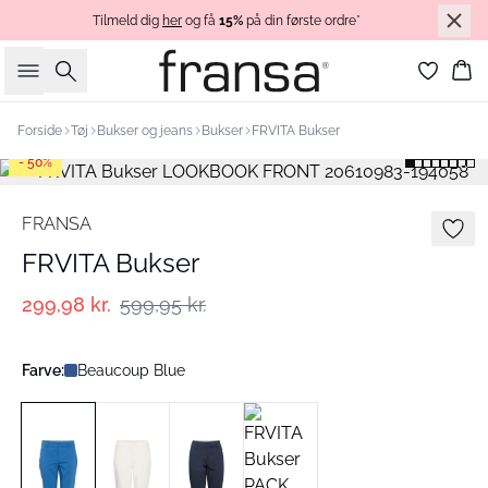
Tilmeld dig
her
og få
15%
på din første ordre*
Søg
Ku
Forside
Tøj
Bukser og jeans
Bukser
FRVITA Bukser
- 50%
FRANSA
FRVITA Bukser
299,98 kr.
599,95 kr.
Farve:
Beaucoup Blue