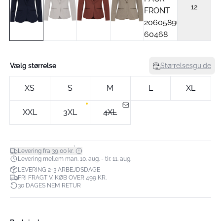
12
Vælg størrelse
Størrelsesguide
XS
S
M
L
XL
XXL
3XL
4XL
*
Levering fra 39,00 kr.
Levering mellem man. 10. aug. - tir. 11. aug.
LEVERING 2-3 ARBEJDSDAGE
FRI FRAGT V. KØB OVER 499 KR.
30 DAGES NEM RETUR