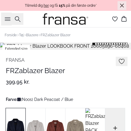
Tilmeld dig
her
og få
15%
på din første ordre*
Søg
Ku
Forside
Tøj
Blazere
FRZablazer Blazer
Extended size
Basic
FRANSA
FRZablazer Blazer
399,95 kr.
Farve:
(Noos) Dark Peacoat / Blue