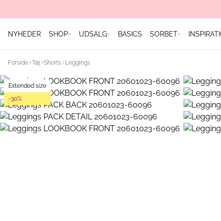
NYHEDER
SHOP
UDSALG
BASICS
SORBET
INSPIRAT
Forside
Tøj
Shorts
Leggings
Extended size
-30%