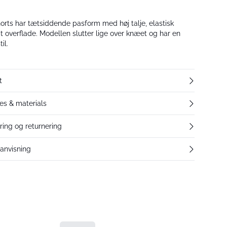
orts har tætsiddende pasform med høj talje, elastisk
at overflade. Modellen slutter lige over knæet og har en
il.
t
res & materials
ering og returnering
eanvisning