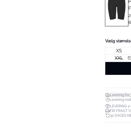
Vælg størrels
XS
XXL
Levering fra 3
Levering melle
LEVERING 2
FRI FRAGT V
30 DAGES N