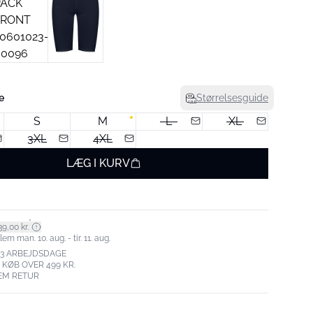
e
Størrelsesguide
S
M
L
XL
3XL
4XL
LÆG I KURV
*
9,00 kr.
m man. 10. aug. - tir. 11. aug.
-3 ARBEJDSDAGE
. KØB OVER 499 KR.
EM RETUR