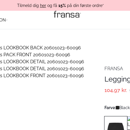
Tilmeld dig
her
og få
15%
på din første ordre*
ION
FRANSA
Leggin
104,97 kr.
Farve:
Black