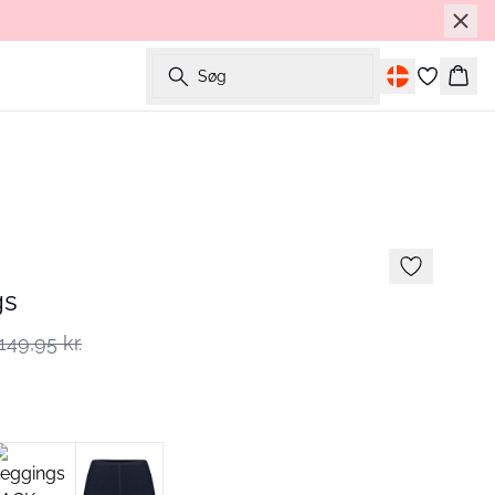
Søg
Kurv
gs
149,95 kr.