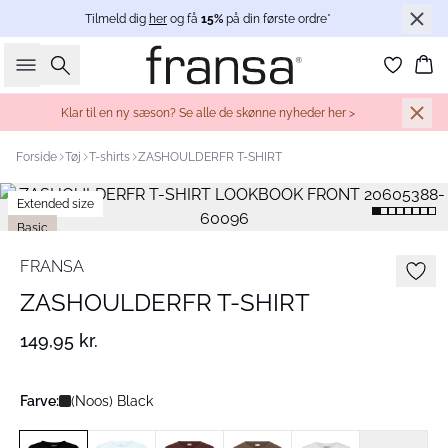
Tilmeld dig
her
og få
15%
på din første ordre*
Søg
Ku
Klar til en ny sæson? Se alle de skønne nyheder her >
Forside
Tøj
T-shirts
ZASHOULDERFR T-SHIRT
Extended size
Basic
FRANSA
ZASHOULDERFR T-SHIRT
149,95 kr.
Farve:
(Noos) Black