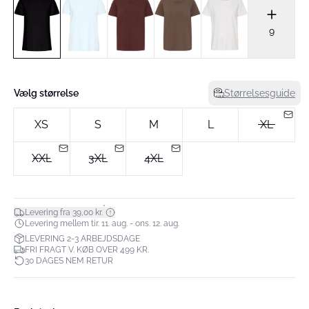
9
Vælg størrelse
Størrelsesguide
XS
S
M
L
XL
XXL
3XL
4XL
*
Levering fra 39,00 kr.
Levering mellem tir. 11. aug. - ons. 12. aug.
LEVERING 2-3 ARBEJDSDAGE
FRI FRAGT V. KØB OVER 499 KR.
30 DAGES NEM RETUR