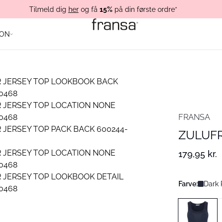
Tilmeld dig
her
og få
15%
på din første ordre*
ION
FRANSA
ZULUFR
179,95 kr.
Farve:
Dark 