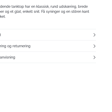
dende tanktop har en klassisk, rund udskæring, brede
r og et glat, enkelt snit. Få syninger og en stilren kant
ket.
t
ering og returnering
eanvisning