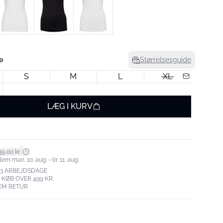
e
Størrelsesguide
S
M
L
XL
LÆG I KURV
*
9,00 kr.
m man. 10. aug. - tir. 11. aug.
-3 ARBEJDSDAGE
. KØB OVER 499 KR.
EM RETUR