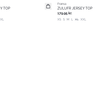
Fransa
Basic
Y TOP
ZULUFR JERSEY TOP
179,95 kr.
XXL
XS
S
M
L
XL
XXL