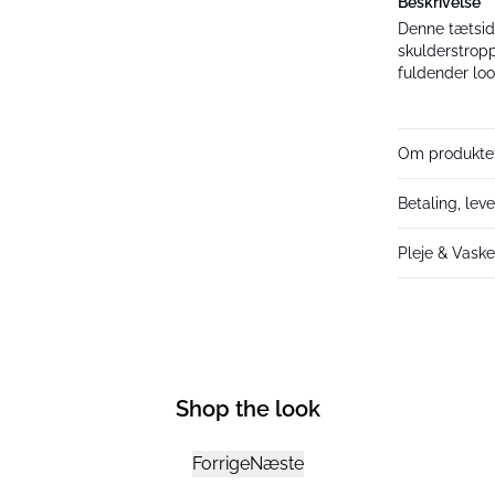
Beskrivelse
Denne tætsid
skulderstroppe
fuldender loo
Om produkte
Betaling, lev
Pleje & Vask
Shop the look
Forrige
Næste