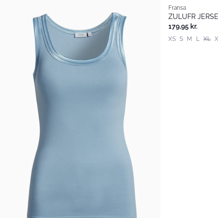
Fransa
Basic
ZULUFR JERSE
179,95 kr.
XS
S
M
L
XL