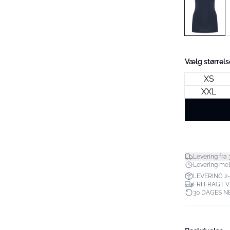
Vælg størrels
XS
XXL
Levering fra 3
Levering melle
LEVERING 2
FRI FRAGT V
30 DAGES N