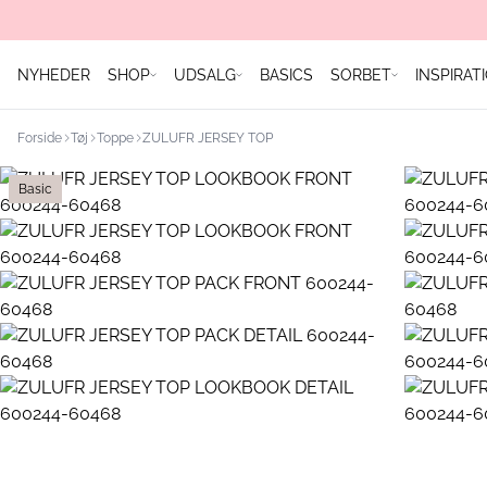
NYHEDER
SHOP
UDSALG
BASICS
SORBET
INSPIRAT
Forside
Tøj
Toppe
ZULUFR JERSEY TOP
Basic