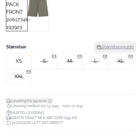
Størrelser
Størrelsesguide
XS
S
M
L
XL
XXL
*
Levering fra 59,00 kr
Levering mellom tor 13. aug. - man 17. aug.
HURTIG LEVERING
GRATIS FRAKT PÅ KJØP OVER 699 KR.
30 DAGERS LETT RETURRETT