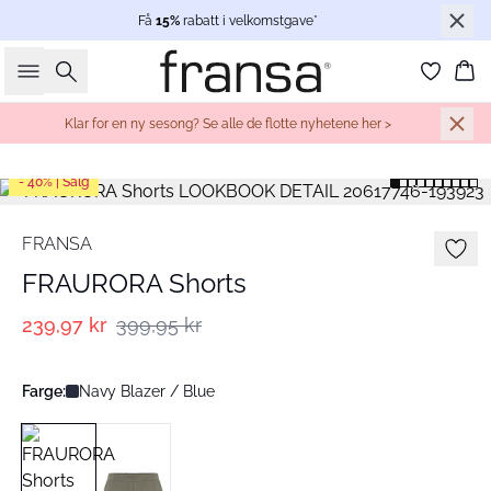
Få
15%
rabatt i velkomstgave*
Søk
Ha
Klar for en ny sesong? Se alle de flotte nyhetene her >
- 40% | Salg
FRANSA
FRAURORA Shorts
239,97 kr
399,95 kr
Farge:
Navy Blazer / Blue