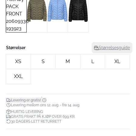
Størrelser
Størrelsesguide
XS
S
M
L
XL
XXL
*
Levering er gratis!
Levering mellom ons 12. aug. - fre 14. aug.
HURTIG LEVERING
GRATIS FRAKT PÅ KJØP OVER 699 KR.
30 DAGERS LETT RETURRETT