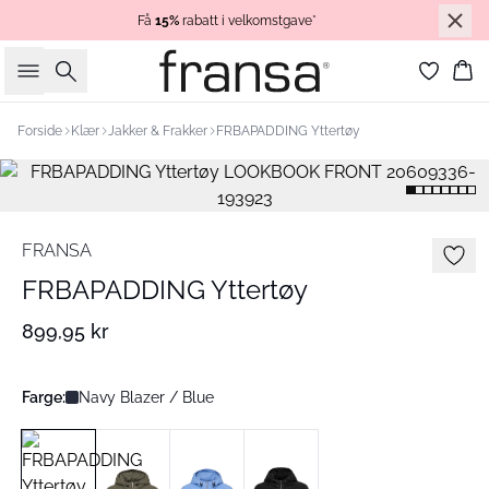
Få
15%
rabatt i velkomstgave*
Søk
Ha
Forside
Klær
Jakker & Frakker
FRBAPADDING Yttertøy
FRANSA
FRBAPADDING Yttertøy
899,95 kr
Farge:
Navy Blazer / Blue