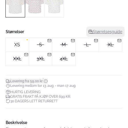
Størrelser
Størrelsesguide
XS
S
M
L
XL
XXL
3XL
4XL
*
Levering fra 59,00 kr
Levering mellom tor 13. aug. - man 17. aug.
HURTIG LEVERING
GRATIS FRAKT PÅ KJØP OVER 699 KR.
30 DAGERS LETT RETURRETT
Beskrivelse