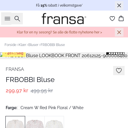
Få
15%
rabatt i velkomstgave*
Søk
Ha
Klar for en ny sesong? Se alle de flotte nyhetene her >
Forside
Klær
Bluser
FRBOBBI Bluse
- 40% | Salg
FRANSA
FRBOBBI Bluse
299,97 kr
499,95 kr
Farge:
Cream W Red Pink Floral / White