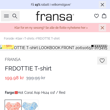
Få
15%
rabatt i velkomstgave*
Søk
Ha
Klar for en ny sesong? Se alle de flotte nyhetene her >
Forside
Klær
T-shirts
FRDOTTIE T-shirt
- 50%
FRANSA
FRDOTTIE T-shirt
199,98 kr
399,95 kr
Farge:
Hot Coral Aop Hs24 01f / Red