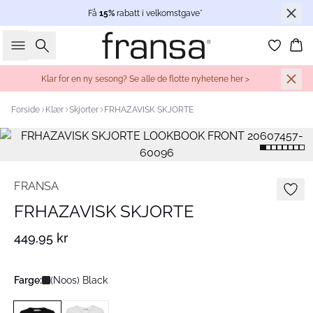
Få
15%
rabatt i velkomstgave*
Søk
Ha
Klar for en ny sesong? Se alle de flotte nyhetene her >
Forside
Klær
Skjorter
FRHAZAVISK SKJORTE
FRANSA
FRHAZAVISK SKJORTE
449,95 kr
Farge:
(Noos) Black