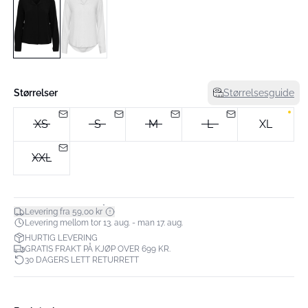
Størrelser
Størrelsesguide
XS
S
M
L
XL
XXL
*
Levering fra 59,00 kr
Levering mellom tor 13. aug. - man 17. aug.
HURTIG LEVERING
GRATIS FRAKT PÅ KJØP OVER 699 KR.
30 DAGERS LETT RETURRETT