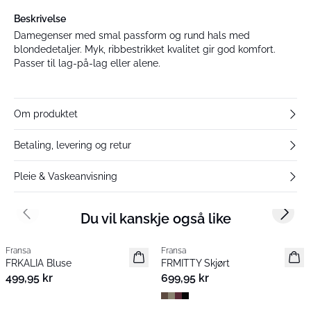
Beskrivelse
Damegenser med smal passform og rund hals med
blondedetaljer. Myk, ribbestrikket kvalitet gir god komfort.
Passer til lag-på-lag eller alene.
Om produktet
Betaling, levering og retur
Pleie & Vaskeanvisning
Du vil kanskje også like
Previous slide
Next s
Fransa
Fransa
Nyhet
Nyhet
FRKALIA Bluse
FRMITTY Skjørt
499,95 kr
699,95 kr