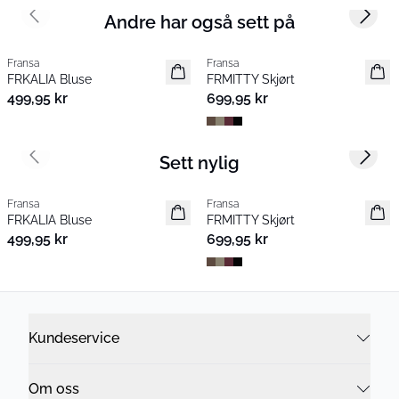
Andre har også sett på
Previous slide
Next s
Fransa
Fransa
Nyhet
Nyhet
FRKALIA Bluse
FRMITTY Skjørt
499,95 kr
699,95 kr
Sett nylig
Previous slide
Next s
Fransa
Fransa
Nyhet
Nyhet
FRKALIA Bluse
FRMITTY Skjørt
499,95 kr
699,95 kr
Kundeservice
Om oss