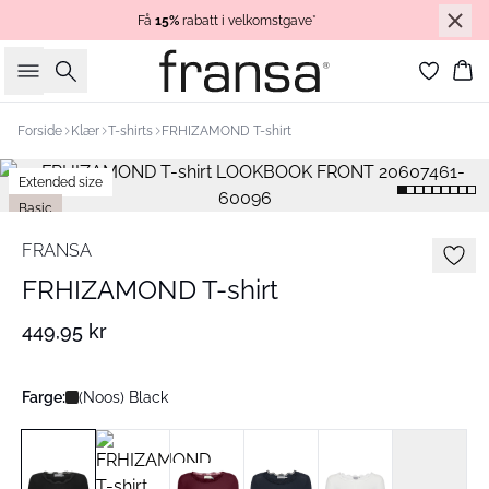
Få
15%
rabatt i velkomstgave*
Søk
Ha
Forside
Klær
T-shirts
FRHIZAMOND T-shirt
Extended size
Basic
FRANSA
FRHIZAMOND T-shirt
449,95 kr
Farge:
(Noos) Black