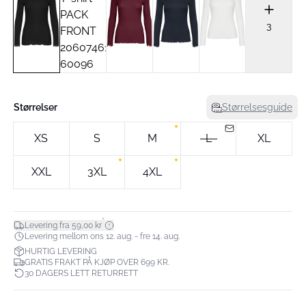
3
Størrelser
Størrelsesguide
XS
S
M
L
XL
XXL
3XL
4XL
*
Levering fra 59,00 kr
Levering mellom ons 12. aug. - fre 14. aug.
HURTIG LEVERING
GRATIS FRAKT PÅ KJØP OVER 699 KR.
30 DAGERS LETT RETURRETT