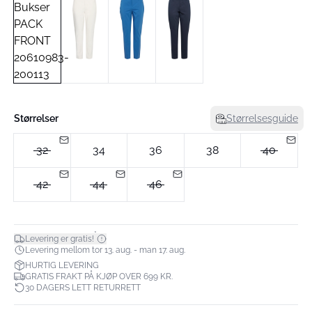
Størrelser
Størrelsesguide
32
34
36
38
40
42
44
46
*
Levering er gratis!
Levering mellom tor 13. aug. - man 17. aug.
HURTIG LEVERING
GRATIS FRAKT PÅ KJØP OVER 699 KR.
30 DAGERS LETT RETURRETT