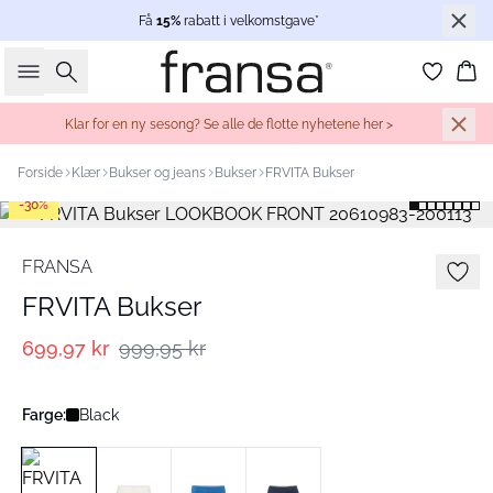
Få
15%
rabatt i velkomstgave*
Søk
Ha
Klar for en ny sesong? Se alle de flotte nyhetene her >
Forside
Klær
Bukser og jeans
Bukser
FRVITA Bukser
-30%
FRANSA
FRVITA Bukser
699,97 kr
999,95 kr
Farge:
Black