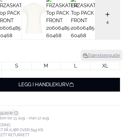
4
Størrelsesguide
S
M
L
XL
LEGG I HANDLEKURV
*
59,00 kr
om tor 13. aug. - man 17. aug.
ERING
T PÅ KJØP OVER 699 KR.
LETT RETURRETT