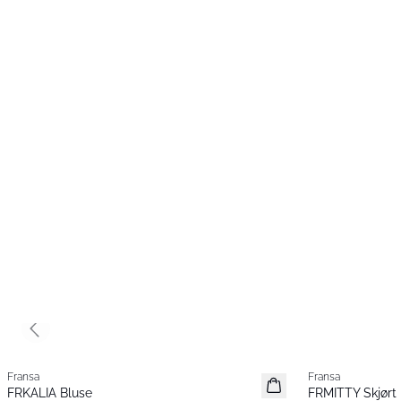
Previous slide
Fransa
Fransa
Nyhet
Nyhet
FRKALIA Bluse
FRMITTY Skjørt