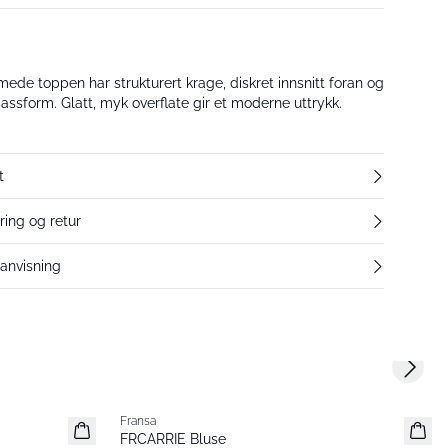
ede toppen har strukturert krage, diskret innsnitt foran og
passform. Glatt, myk overflate gir et moderne uttrykk.
t
ring og retur
eanvisning
Next s
Fransa
Nyhet
FRCARRIE Bluse