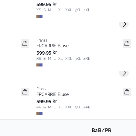
Populær
599,95 kr
XS
S
M
L
XL
XXL
3XL
4XL
Next s
Fransa
Nyhet
FRCARRIE Bluse
Populær
599,95 kr
XS
S
M
L
XL
XXL
3XL
4XL
Next s
Fransa
Nyhet
FRCARRIE Bluse
Populær
599,95 kr
XS
S
M
L
XL
XXL
3XL
4XL
B2B/PR