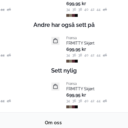
699,95 kr
44
46
34
36
38
40
42
44
46
Andre har også sett på
Fransa
Nyhet
FRMITTY Skjørt
699,95 kr
44
46
34
36
38
40
42
44
46
Sett nylig
Fransa
Nyhet
FRMITTY Skjørt
699,95 kr
44
46
34
36
38
40
42
44
46
Om oss