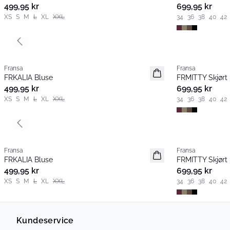
499,95 kr
699,95 kr
XS
S
M
L
XL
XXL
34
36
38
40
42
Previous slide
Fransa
Fransa
Nyhet
Nyhet
FRKALIA Bluse
FRMITTY Skjørt
499,95 kr
699,95 kr
XS
S
M
L
XL
XXL
34
36
38
40
42
Previous slide
Fransa
Fransa
Nyhet
Nyhet
FRKALIA Bluse
FRMITTY Skjørt
499,95 kr
699,95 kr
XS
S
M
L
XL
XXL
34
36
38
40
42
Kundeservice