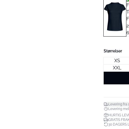
Størrelser
XS
XXL
Levering fra 
Levering mell
HURTIG LEV
GRATIS FRAK
30 DAGERS 