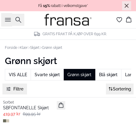
Få
15%
rabatt i velkomstgave*
Søk
Ha
GRATIS FRAKT PÅ KJØP OVER 699 KR.
Forside
Klær
Skjørt
Grønn skjørt
Grønn skjørt
VIS ALLE
Svarte skjørt
Grønn skjørt
Blå skjørt
Lange
Filtre
Sortering
- 40% | Salg
Sorbet
SBFONTANELLE Skjørt
419,97 kr
699,95 kr