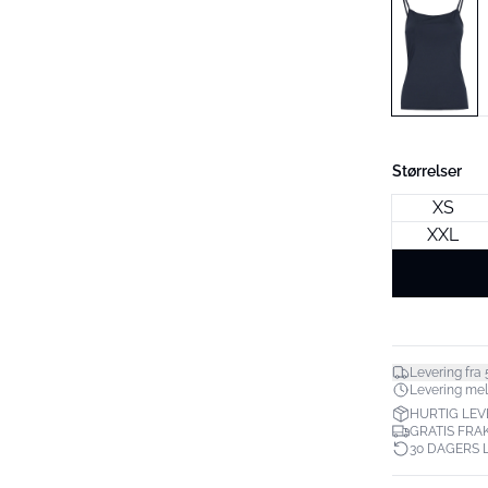
Størrelser
XS
XXL
Levering fra 
Levering mell
HURTIG LEV
GRATIS FRAK
30 DAGERS 