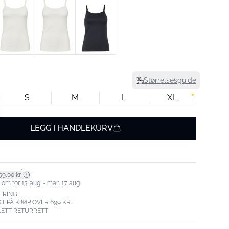
Størrelsesguide
S
M
L
XL
LEGG I HANDLEKURV
*
59,00 kr
om tor 13. aug. - man 17. aug.
ERING
T PÅ KJØP OVER 699 KR.
LETT RETURRETT