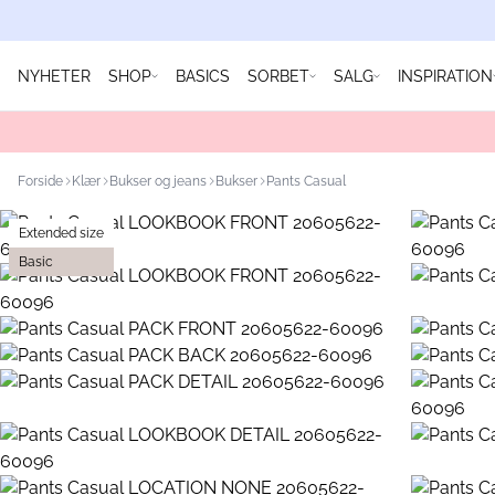
NYHETER
SHOP
BASICS
SORBET
SALG
INSPIRATION
Forside
Klær
Bukser og jeans
Bukser
Pants Casual
Extended size
Basic