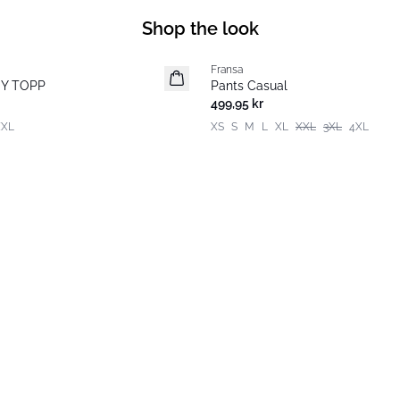
Shop the look
Fransa
Extended size
Y TOPP
Pants Casual
Basic
499,95 kr
XXL
XS
S
M
L
XL
XXL
3XL
4XL