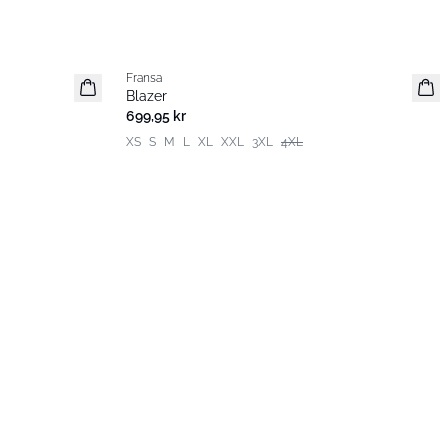
Fransa
Extended size
Blazer
Basic
699,95 kr
XS
S
M
L
XL
XXL
3XL
4XL