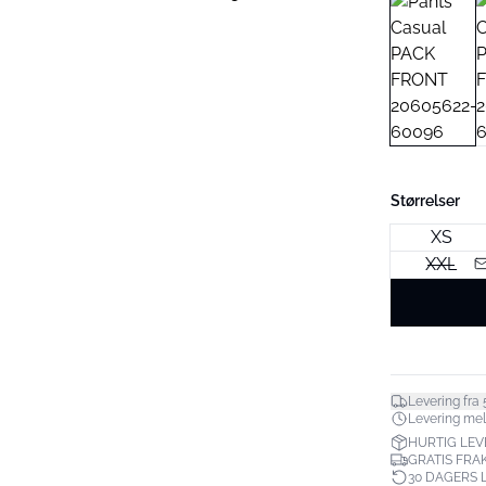
Størrelser
XS
XXL
Levering fra 
Levering mell
HURTIG LEV
GRATIS FRAK
30 DAGERS 