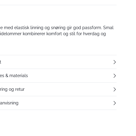
e med elastisk linning og snøring gir god passform. Smal
idelommer kombinerer komfort og stil for hverdag og
t
res & materials
ring og retur
eanvisning