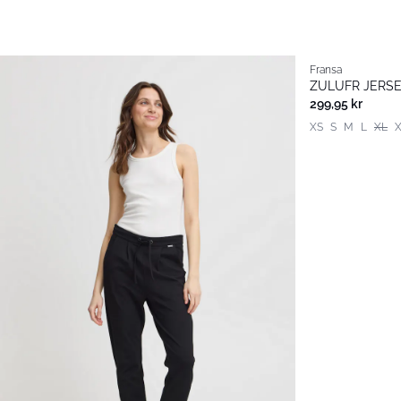
Fransa
Basic
ZULUFR JERSE
299,95 kr
XS
S
M
L
XL