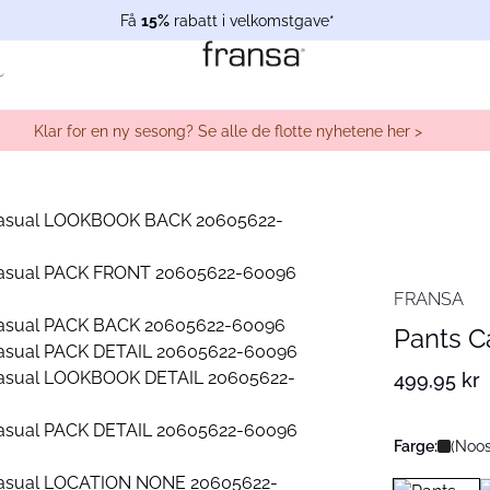
Få
15%
rabatt i velkomstgave*
Klar for en ny sesong? Se alle de flotte nyhetene her >
FRANSA
Pants C
499,95 kr
Farge:
(Noos