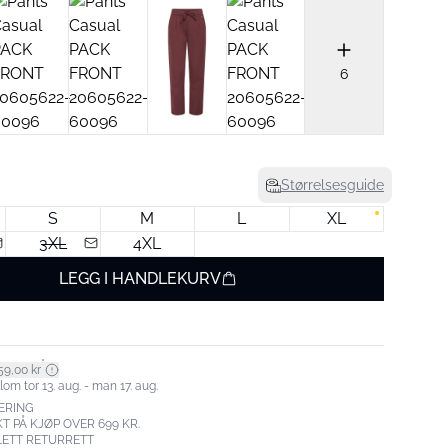
6
Størrelsesguide
S
M
L
XL
3XL
4XL
LEGG I HANDLEKURV
*
59,00 kr
om tor 13. aug. - man 17. aug.
ERING
T PÅ KJØP OVER 699 KR.
LETT RETURRETT