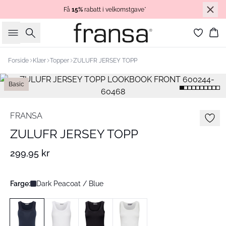
Få
15%
rabatt i velkomstgave*
Søk
Ha
Forside
Klær
Topper
ZULUFR JERSEY TOPP
Basic
FRANSA
ZULUFR JERSEY TOPP
299,95 kr
Farge:
Dark Peacoat / Blue