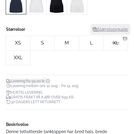
Størrelser
Størrelsesguide
XS
S
M
L
XL
XXL
*
Levering fra 59,00 kr
Levering mellom ons 12. aug. - fre 14. aug.
HURTIG LEVERING
GRATIS FRAKT PÅ KJØP OVER 699 KR.
30 DAGERS LETT RETURRETT
Beskrivelse
Denne tettsittende tanktoppen har bred hals, brede