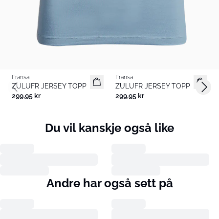
Fransa
Fransa
Basic
Basic
ZULUFR JERSEY TOPP
ZULUFR JERSEY TOPP
Previous slide
Next 
299,95 kr
299,95 kr
Du vil kanskje også like
Andre har også sett på