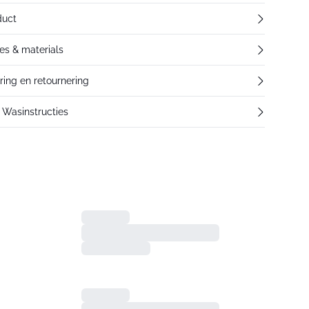
duct
res & materials
ering en retournering
Wasinstructies