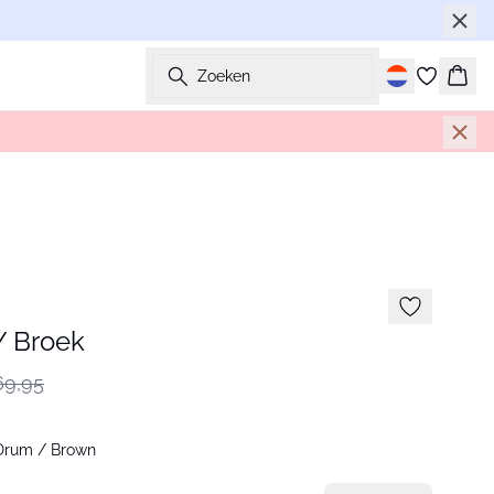
Zoeken
Wink
 Broek
9,95
Drum / Brown