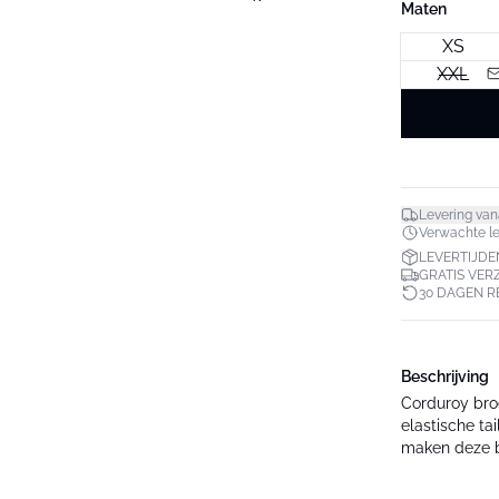
Maten
XS
XXL
Levering van
Verwachte lev
LEVERTIJDE
GRATIS VER
30 DAGEN 
Beschrijving
Corduroy bro
elastische t
maken deze br