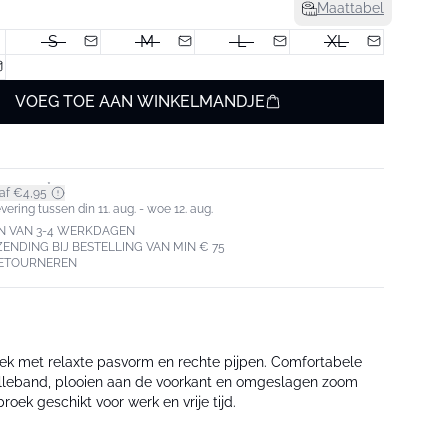
Maattabel
S
M
L
XL
VOEG TOE AAN WINKELMANDJE
*
af €4,95
ering tussen din 11. aug. - woe 12. aug.
N VAN 3-4 WERKDAGEN
ZENDING BIJ BESTELLING VAN MIN € 75
RETOURNEREN
ek met relaxte pasvorm en rechte pijpen. Comfortabele
ailleband, plooien aan de voorkant en omgeslagen zoom
oek geschikt voor werk en vrije tijd.