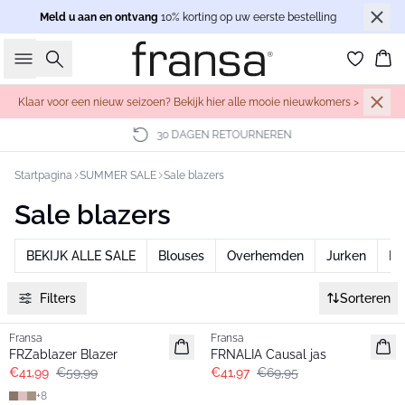
Meld u aan en ontvang
10% korting op uw eerste bestelling
Zoeken
Wi
Klaar voor een nieuw seizoen? Bekijk hier alle mooie nieuwkomers >
30 DAGEN RETOURNEREN
Startpagina
SUMMER SALE
Sale blazers
Sale blazers
BEKIJK ALLE SALE
Blouses
Overhemden
Jurken
Br
Filters
Sorteren
-30%
- 40%
Fransa
Fransa
FRZablazer Blazer
FRNALIA Causal jas
€41,99
€59,99
€41,97
€69,95
+
8