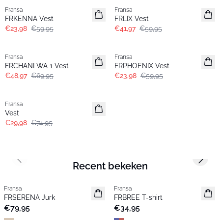
Fransa
Fransa
FRKENNA Vest
FRLIX Vest
€23,98
€59,95
€41,97
€59,95
-30%
- 60%
Fransa
Fransa
FRCHANI WA 1 Vest
FRPHOENIX Vest
€48,97
€69,95
€23,98
€59,95
- 60%
Fransa
Vest
€29,98
€74,95
Previous slide
Next s
Recent bekeken
Fransa
Fransa
Nieuw
Nieuw
FRSERENA Jurk
FRBREE T-shirt
€79,95
€34,95