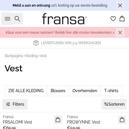
Meld u aan en ontvang
10% korting op uw eerste bestelling
Zoeken
Wi
Klaar voor een nieuw seizoen? Bekijk hier alle mooie nieuwkomers >
LEVERTIJDEN VAN 3-4 WERKDAGEN
Startpagina
Kleding
Vest
Vest
ZIE ALLE KLEDING
Blouses
Overhemden
T-shirts
J
Filters
Sorteren
Fransa
Fransa
Nieuw
Nieuw
FRSALOMI Vest
FRGWYNNE Vest
€69,95
€59,95