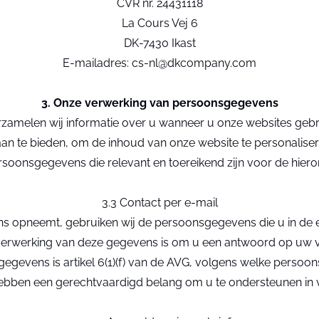
CVR nr. 24431118
La Cours Vej 6
DK-7430 Ikast
E-mailadres: cs-nl@dkcompany.com
3. Onze verwerking van persoonsgegevens
erzamelen wij informatie over u wanneer u onze websites geb
 aan te bieden, om de inhoud van onze website te personalise
ersoonsgegevens die relevant en toereikend zijn voor de hier
3.3 Contact per e-mail
ns opneemt, gebruiken wij de persoonsgegevens die u in de 
 verwerking van deze gegevens is om u een antwoord op uw 
 gegevens is artikel 6(1)(f) van de AVG, volgens welke pers
ebben een gerechtvaardigd belang om u te ondersteunen in 