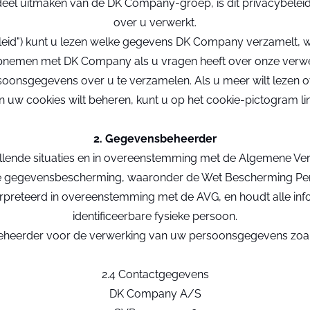
k deel uitmaken van de DK Company-groep, is dit privacybele
over u verwerkt.
ybeleid") kunt u lezen welke gegevens DK Company verzamelt, 
opnemen met DK Company als u vragen heeft over onze ver
soonsgegevens over u te verzamelen. Als u meer wilt lezen o
uw cookies wilt beheren, kunt u op het cookie-pictogram li
2. Gegevensbeheerder
lende situaties en in overeenstemming met de Algemene Ve
e gegevensbescherming, waaronder de Wet Bescherming P
eteerd in overeenstemming met de AVG, en houdt alle inform
identificeerbare fysieke persoon.
heerder voor de verwerking van uw persoonsgegevens zoals 
2.4 Contactgegevens
DK Company A/S