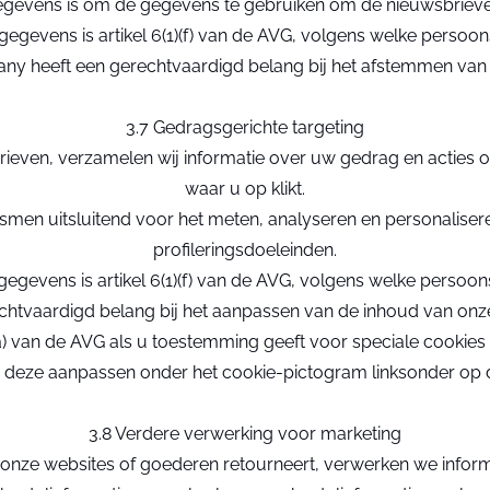
gegevens is om de gegevens te gebruiken om de nieuwsbrieven
gegevens is artikel 6(1)(f) van de AVG, volgens welke per
y heeft een gerechtvaardigd belang bij het afstemmen van n
3.7 Gedragsgerichte targeting
sbrieven, verzamelen wij informatie over uw gedrag en acties
waar u op klikt.
nismen uitsluitend voor het meten, analyseren en personalise
profileringsdoeleinden.
 gegevens is artikel 6(1)(f) van de AVG, volgens welke pers
echtvaardigd belang bij het aanpassen van de inhoud van o
 a) van de AVG als u toestemming geeft voor speciale cookies
 deze aanpassen onder het cookie-pictogram linksonder op 
3.8 Verdere verwerking voor marketing
an onze websites of goederen retourneert, verwerken we infor