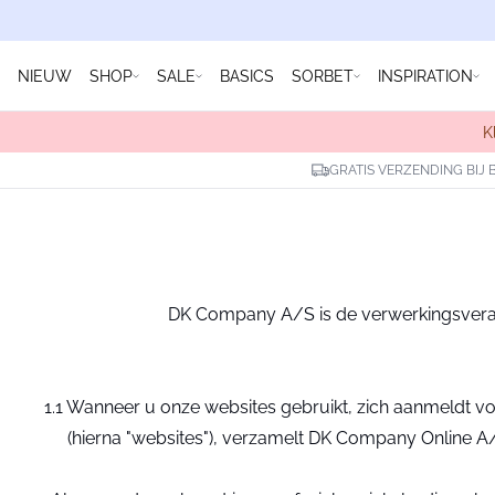
NIEUW
SHOP
SALE
BASICS
SORBET
INSPIRATION
K
GRATIS VERZENDING BIJ 
DK Company A/S is de verwerkingsveran
1.1 Wanneer u onze websites gebruikt, zich aanmeldt v
(hierna "websites"), verzamelt DK Company Online A/