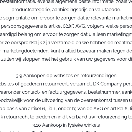
 bestelinformatie, evenals algemene bestelinformatie, zoals 
productcategorie, aanbiedingsprijs en valutacode.
de segmentatie om ervoor te zorgen dat je relevante marketi
e persoonsgegevens is artikel 6(1)(f) AVG, volgens welke 
ardigd belang om ervoor te zorgen dat u alleen marketingma
ze oorspronkelijk zijn verzameld en we hebben de rechtmatig
ketingdoeleinden, kunt u altijd bezwaar maken tegen de ver
 zullen wij stoppen met het gebruik van uw gegevens voor di
3.9 Aankopen op websites en retourzendingen
 websites of goederen retourneert, verzamelt DK Company pe
 waaronder contact- en factuurgegevens, bestelnummer, aa
oodzakelijk voor de uitvoering van de overeenkomst tusse
asis van artikel 6, lid 1, onder b) van de AVG en artikel 6, li
ijk retourrecht te bieden en in dit verband uw retourzending t
3.10 Aankoop in fysieke winkels