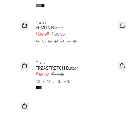
- 60%
Fransa
FRMITA Blazer
€39,98
€99,95
34
36
38
40
42
44
46
-30%
Fransa
FRZASTRETCH Blazer
€55,97
€79,95
XS
S
M
L
XL
XXL