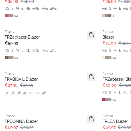
€35,99
€59,99
€35,99
€59,9
XS
S
M
L
XL
XXL
3XL
4XL
XS
S
M
L
XL
+
14
+
8
- 60%
Fransa
Fransa
Extended size
Extended size
FRZablazer Blazer
Blazer
Basic
€59,99
€24,00
€59,9
XS
S
M
L
XL
XXL
3XL
4XL
XS
S
M
L
XL
+
14
+
14
- 60%
- 50%
Fransa
Fransa
Extended size
FRABIGAIL Blazer
FRZablazer Bl
€27,98
€69,95
€30,00
€59,9
34
36
38
40
42
44
46
XS
S
M
L
XL
+
14
-30%
-30%
Fransa
Fransa
FRDONNA Blazer
FRLEA Blazer
€69,97
€99,95
€69,97
€99,9