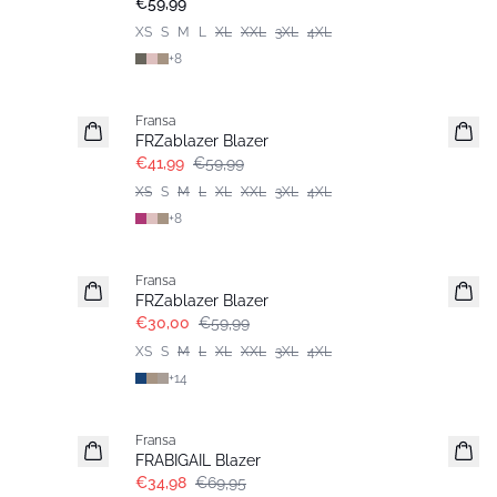
€59,99
XS
S
M
L
XL
XXL
3XL
4XL
+
8
-30%
Fransa
Extended size
FRZablazer Blazer
€41,99
€59,99
XS
S
M
L
XL
XXL
3XL
4XL
+
8
- 50%
Fransa
Extended size
FRZablazer Blazer
€30,00
€59,99
XS
S
M
L
XL
XXL
3XL
4XL
+
14
- 50%
Fransa
FRABIGAIL Blazer
€34,98
€69,95