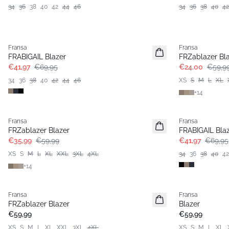
34
36
38
40
42
44
46
34
36
38
40
42
- 40%
- 60%
Fransa
Fransa
Extended size
FRABIGAIL Blazer
FRZablazer Bl
€41,97
€69,95
€24,00
€59,9
34
36
38
40
42
44
46
XS
S
M
L
XL
+
14
- 40%
- 40%
Fransa
Fransa
Extended size
FRZablazer Blazer
FRABIGAIL Bla
€35,99
€59,99
€41,97
€69,95
XS
S
M
L
XL
XXL
3XL
4XL
34
36
38
40
42
+
14
Fransa
Fransa
Extended size
Extended size
FRZablazer Blazer
Blazer
Basic
Basic
€59,99
€59,99
XS
S
M
L
XL
XXL
3XL
4XL
XS
S
M
L
XL