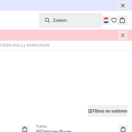
Zoeken
Wink
TIJDEN VAN 3-4 WERKDAGEN
Filters en sorteren
Fransa
Nieuw
FRZablazer Blazer