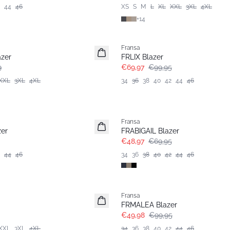
44
46
XS
S
M
L
XL
XXL
3XL
4XL
+
14
-30%
Fransa
azer
FRLIX Blazer
9
€69,97
€99,95
XXL
3XL
4XL
34
36
38
40
42
44
46
-30%
Fransa
zer
FRABIGAIL Blazer
€48,97
€69,95
44
46
34
36
38
40
42
44
46
- 50%
Fransa
FRMALEA Blazer
€49,98
€99,95
XXL
3XL
4XL
34
36
38
40
42
44
46