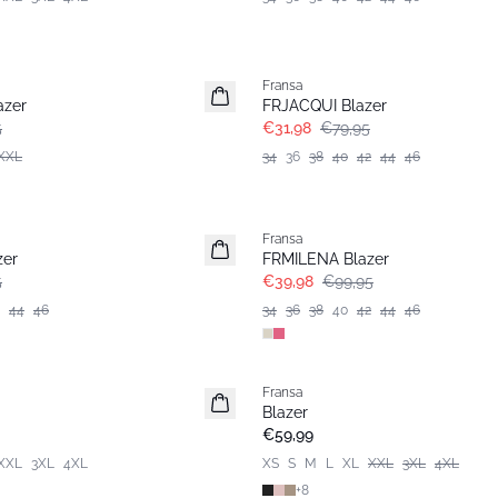
- 60%
Fransa
azer
FRJACQUI Blazer
5
€31,98
€79,95
XXL
34
36
38
40
42
44
46
- 60%
Fransa
zer
FRMILENA Blazer
5
€39,98
€99,95
44
46
34
36
38
40
42
44
46
Fransa
Extended size
Blazer
Basic
€59,99
XXL
3XL
4XL
XS
S
M
L
XL
XXL
3XL
4XL
+
8