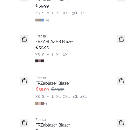
Basic
€59,99
XS
S
M
L
XL
XXL
3XL
4XL
+
14
Fransa
Nieuw
FRZABLAZER Blazer
€59,95
XS
S
M
L
XL
XXL
- 40%
Fransa
FRZablazer Blazer
€35,99
€59,99
XS
S
M
L
XL
XXL
3XL
4XL
+
8
Fransa
Extended size
FRZablazer Blazer
Basic