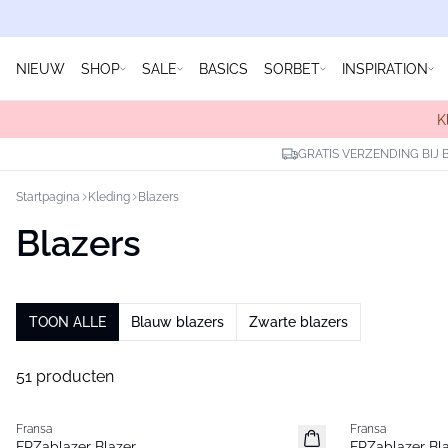
NIEUW
SHOP
SALE
BASICS
SORBET
INSPIRATION
K
GRATIS VERZENDING BIJ 
Startpagina
Kleding
Blazers
Blazers
TOON ALLE
Blauw blazers
Zwarte blazers
51 producten
Fransa
Fransa
Nieuw
Nieuw
FRZablazer Blazer
FRZablazer Bl