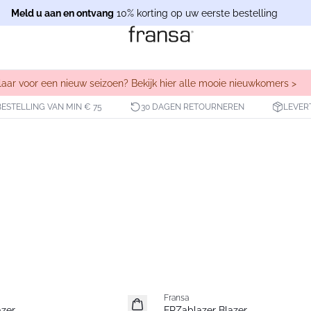
Meld u aan en ontvang
10% korting op uw eerste bestelling
laar voor een nieuw seizoen? Bekijk hier alle mooie nieuwkomers >
BESTELLING VAN MIN € 75
30 DAGEN RETOURNEREN
LEVER
Fransa
Nieuw
azer
FRZablazer Blazer