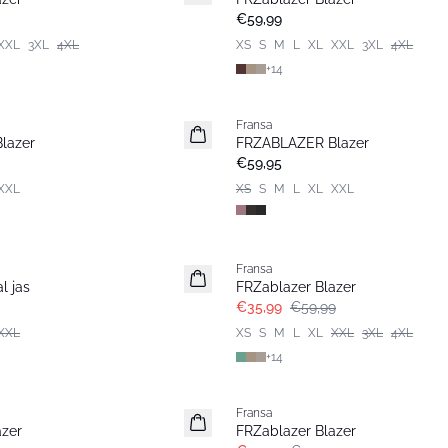
Basic
€59,99
XXL
3XL
4XL
XS
S
M
L
XL
XXL
3XL
4XL
+
14
Fransa
Nieuw
lazer
FRZABLAZER Blazer
€59,95
XXL
XS
S
M
L
XL
XXL
- 40%
Fransa
l jas
FRZablazer Blazer
€35,99
€59,99
XXL
XS
S
M
L
XL
XXL
3XL
4XL
+
14
- 40%
Fransa
azer
FRZablazer Blazer