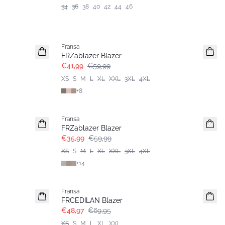
34
36
38
40
42
44
46
-30%
Fransa
Extended size
FRZablazer Blazer
€41,99
€59,99
XS
S
M
L
XL
XXL
3XL
4XL
+
8
- 40%
Fransa
Extended size
FRZablazer Blazer
€35,99
€59,99
XS
S
M
L
XL
XXL
3XL
4XL
+
14
-30%
Fransa
FRCEDILAN Blazer
€48,97
€69,95
XS
S
M
L
XL
XXL