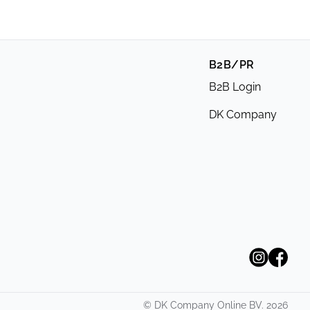
B2B/PR
B2B Login
DK Company
©
DK Company Online BV.
2026