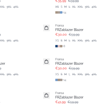
9
€35,99
€59,99
XXL
3XL
4XL
XS
S
M
L
XL
XXL
3XL
4XL
+
14
- 50%
Fransa
Extended size
FRZablazer Blazer
9
€30,00
€59,99
XXL
3XL
4XL
XS
S
M
L
XL
XXL
3XL
4XL
+
8
- 50%
Fransa
Extended size
azer
FRZablazer Blazer
9
€30,00
€59,99
XXL
3XL
4XL
XS
S
M
L
XL
XXL
3XL
4XL
+
14
-30%
Fransa
Extended size
FRZablazer Blazer
5
€41,99
€59,99