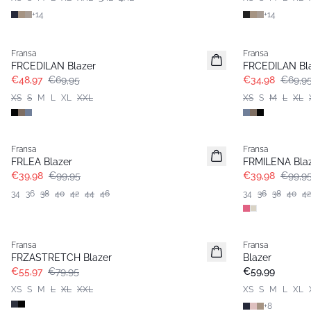
+
14
+
14
-30%
- 50%
Fransa
Fransa
FRCEDILAN Blazer
FRCEDILAN Bl
€48,97
€69,95
€34,98
€69,9
XS
S
M
L
XL
XXL
XS
S
M
L
XL
- 60%
- 60%
Fransa
Fransa
FRLEA Blazer
FRMILENA Bla
€39,98
€99,95
€39,98
€99,9
34
36
38
40
42
44
46
34
36
38
40
42
-30%
Fransa
Fransa
Extended size
FRZASTRETCH Blazer
Blazer
Basic
€55,97
€79,95
€59,99
XS
S
M
L
XL
XXL
XS
S
M
L
XL
+
8