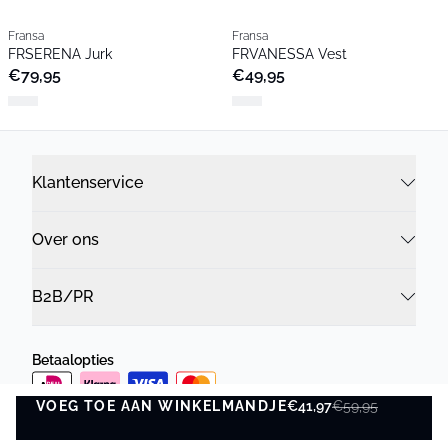
Fransa
Fransa
FRSERENA Jurk
FRVANESSA Vest
€79,95
€49,95
Klantenservice
Over ons
B2B/PR
Betaalopties
VOEG TOE AAN WINKELMANDJE
€41,97
€59,95
Bezorgopties
VOEG TOE AAN WINKELMANDJE