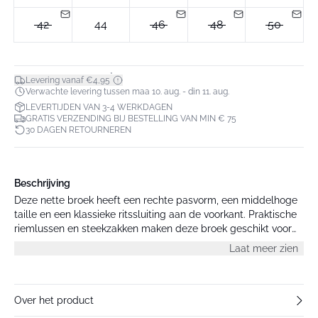
42
44
46
48
50
*
Levering vanaf €4,95
Verwachte levering tussen maa 10. aug. - din 11. aug.
LEVERTIJDEN VAN 3-4 WERKDAGEN
GRATIS VERZENDING BIJ BESTELLING VAN MIN € 75
30 DAGEN RETOURNEREN
Beschrijving
Deze nette broek heeft een rechte pasvorm, een middelhoge
taille en een klassieke ritssluiting aan de voorkant. Praktische
riemlussen en steekzakken maken deze broek geschikt voor
werk en dagelijks gebruik.
Laat meer zien
Over het product