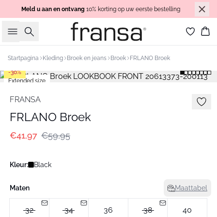
Meld u aan en ontvang
10% korting op uw eerste bestelling
Zoeken
Wi
Startpagina
Kleding
Broek en jeans
Broek
FRLANO Broek
-30%
Extended size
FRANSA
FRLANO Broek
€41,97
€59,95
Kleur:
Black
Maten
Maattabel
32
34
36
38
40