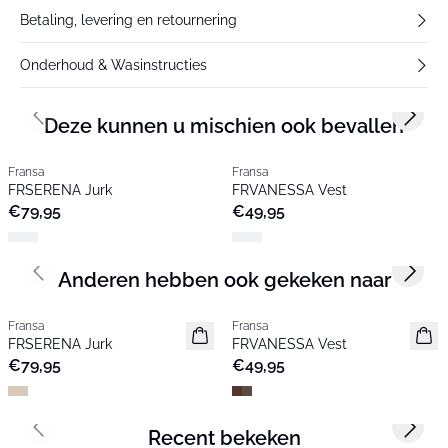
Betaling, levering en retournering
Onderhoud & Wasinstructies
Deze kunnen u mischien ook bevallen
Previous slide
Next s
Fransa
Fransa
FRSERENA Jurk
FRVANESSA Vest
€79,95
€49,95
Anderen hebben ook gekeken naar
Previous slide
Next s
Fransa
Fransa
Nieuw
Extended size
FRSERENA Jurk
FRVANESSA Vest
Nieuw
€79,95
€49,95
Recent bekeken
Previous slide
Next s