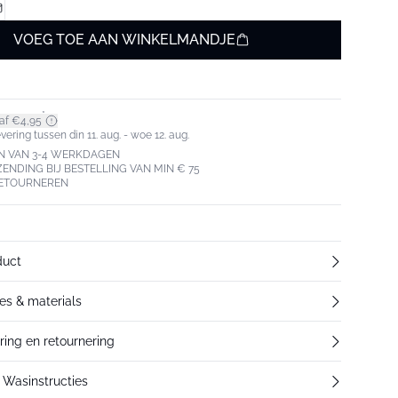
VOEG TOE AAN WINKELMANDJE
*
af €4,95
ering tussen din 11. aug. - woe 12. aug.
N VAN 3-4 WERKDAGEN
ZENDING BIJ BESTELLING VAN MIN € 75
RETOURNEREN
duct
res & materials
ering en retournering
Wasinstructies