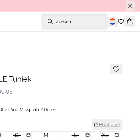
Zoeken
Wink
E Tuniek
9,95
Olive Aop Ms24 01b / Green
Maattabel
S
M
L
XL