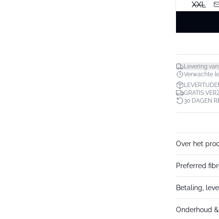
XXL
Levering van
Verwachte lev
LEVERTIJDE
GRATIS VER
30 DAGEN 
Over het pro
Preferred fib
Betaling, lev
Onderhoud & 