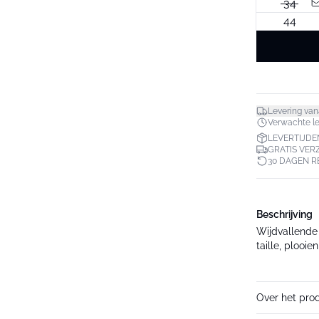
34
44
Levering van
Verwachte lev
LEVERTIJDE
GRATIS VER
30 DAGEN 
Beschrijving
Wijdvallende
taille, plooie
Over het pro