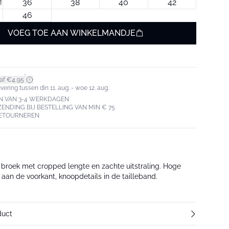
36
38
40
42
46
VOEG TOE AAN WINKELMANDJE
*
af €4,95
ering tussen din 11. aug. - woe 12. aug.
N VAN 3-4 WERKDAGEN
ZENDING BIJ BESTELLING VAN MIN € 75
RETOURNEREN
 broek met cropped lengte en zachte uitstraling. Hoge
n aan de voorkant, knoopdetails in de tailleband.
duct