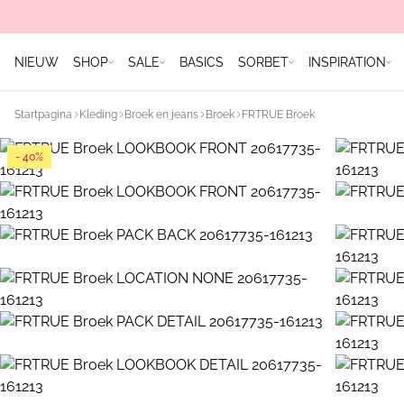
NIEUW
SHOP
SALE
BASICS
SORBET
INSPIRATION
Startpagina
Kleding
Broek en jeans
Broek
FRTRUE Broek
- 40%