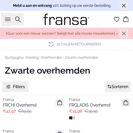
Meld u aan en ontvang
10% korting op uw eerste bestelling
Zoeken
Wi
Klaar voor een nieuw seizoen? Bekijk hier alle mooie nieuwkomers >
30 DAGEN RETOURNEREN
Startpagina
Kleding
Overhemden
Zwarte overhemden
Zwarte overhemden
Filters
Sorteren
- 40%
- 60%
Fransa
Fransa
FRCHI Overhemd
FRGLADIS Overhemd
€41,97
€69,95
€15,98
€39,95
-30%
- 50%
Fransa
Fransa
Extended size