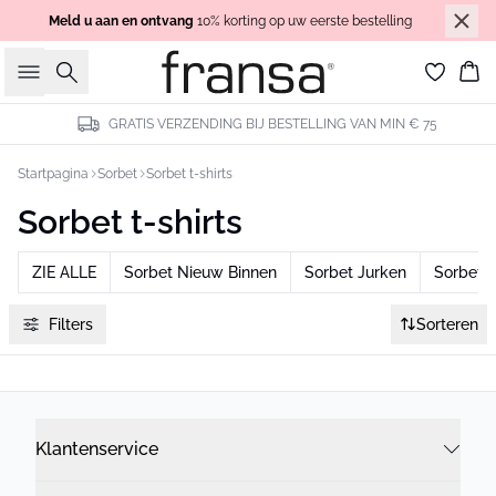
Meld u aan en ontvang
10% korting op uw eerste bestelling
Zoeken
Wi
GRATIS VERZENDING BIJ BESTELLING VAN MIN € 75
Startpagina
Sorbet
Sorbet t-shirts
Sorbet t-shirts
ZIE ALLE
Sorbet Nieuw Binnen
Sorbet Jurken
Sorbet 
Filters
Sorteren
Klantenservice