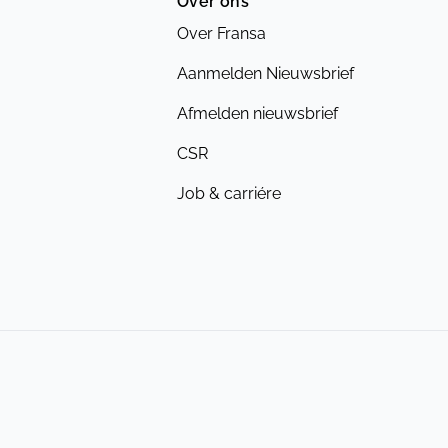
Over ons
Over Fransa
Aanmelden Nieuwsbrief
Afmelden nieuwsbrief
CSR
Job & carriére