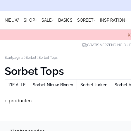
NIEUW
SHOP
SALE
BASICS
SORBET
INSPIRATION
K
GRATIS VERZENDING BIJ 
Startpagina
Sorbet
Sorbet Tops
Sorbet Tops
ZIE ALLE
Sorbet Nieuw Binnen
Sorbet Jurken
Sorbet 
0 producten