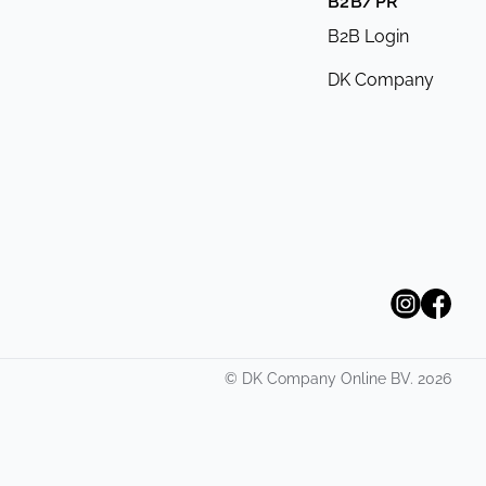
B2B/PR
B2B Login
DK Company
©
DK Company Online BV.
2026