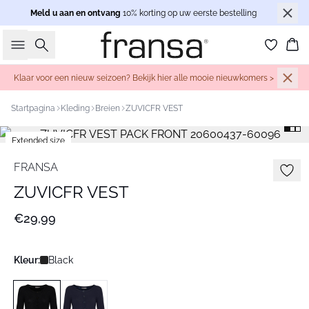
Meld u aan en ontvang
10% korting op uw eerste bestelling
Zoeken
Wi
Klaar voor een nieuw seizoen? Bekijk hier alle mooie nieuwkomers >
Startpagina
Kleding
Breien
ZUVICFR VEST
Extended size
Basic
FRANSA
ZUVICFR VEST
€29,99
Kleur:
Black