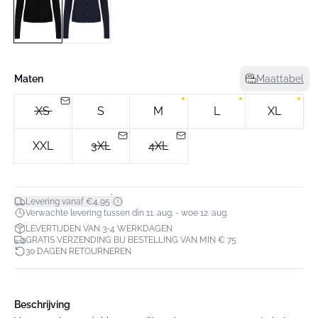
Maten
Maattabel
XS
S
M
L
XL
XXL
3XL
4XL
*
Levering vanaf €4,95
Verwachte levering tussen din 11. aug. - woe 12. aug.
LEVERTIJDEN VAN 3-4 WERKDAGEN
GRATIS VERZENDING BIJ BESTELLING VAN MIN € 75
30 DAGEN RETOURNEREN
Beschrijving