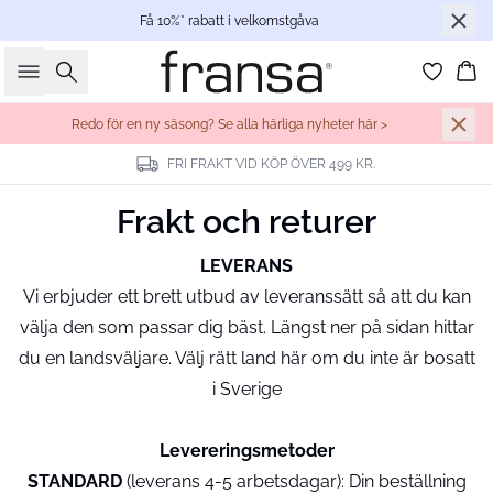
Få 10%* rabatt i velkomstgåva
Sök
Ko
Redo för en ny säsong? Se alla härliga nyheter här >
FRI FRAKT VID KÖP ÖVER 499 KR.
Frakt och returer
LEVERANS
Vi erbjuder ett brett utbud av leveranssätt så att du kan
välja den som passar dig bäst. Längst ner på sidan hittar
du en landsväljare. Välj rätt land här om du inte är bosatt
i Sverige
Levereringsmetoder
STANDARD
(leverans 4-5 arbetsdagar): Din beställning