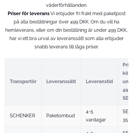
väderförhållanden.
Priser för leverans
Vi erbjuder fri frakt med paketpost
på alla beställningar över 499 DKK. Om du vill ha
hemleverans, eller om din beställning är under 499 DKK,
har vi ett bra urval av leveranssätt som alla erbjuder
snabb leverans till låga priser.
Pris 
köp
Transportör
Leveranssätt
Leveranstid
und
499
SEK
4-5
SEK
SCHENKER
Paketombud
vardagar
35