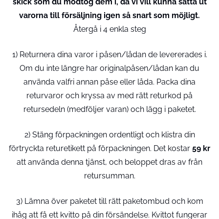
skick som du modtog dem i, då vi vill kunna sätta ut
varorna till försäljning igen så snart som möjligt.
Återgå i 4 enkla steg
1) Returnera dina varor i påsen/lådan de levererades i.
Om du inte längre har originalpåsen/lådan kan du
använda valfri annan påse eller låda. Packa dina
returvaror och kryssa av med rätt returkod på
retursedeln (medföljer varan) och lägg i paketet.
2) Stäng förpackningen ordentligt och klistra din
förtryckta returetikett på förpackningen. Det kostar
59 kr
att använda denna tjänst, och beloppet dras av från
retursumman.
3) Lämna över paketet till rätt paketombud och kom
ihåg att få ett kvitto på din försändelse. Kvittot fungerar