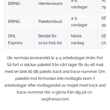
4-5
SEK
BRING
Hemleverans
vardagar
79
4-5
SEK
BRING
Paketombud
vardagar
39
DHL
Beställ för
Nästa
SEK
Express
12.00 (må-to)
vardag
179
Vår normala leveranstid är 4-5 arbetsdagar (mån-fre).
Så fort vi skickar paketet från vårt lager får du ett mail
med en länk till ditt pakets track and trace-nummer. Om
paketet mot förmodan inte mottagits inom 7
arbetsdagar efter mottagandet av mejlet med track and
trace-nummer hör vi gärna från dig på cs-
se@fransa.com