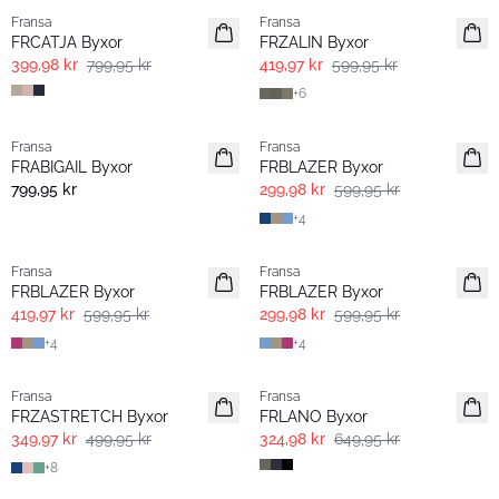
Fransa
Fransa
FRCATJA Byxor
FRZALIN Byxor
399,98 kr
799,95 kr
419,97 kr
599,95 kr
+
6
- 60%
- 50%
Fransa
Fransa
Extended size
FRABIGAIL Byxor
FRBLAZER Byxor
799,95 kr
299,98 kr
599,95 kr
+
4
-30%
- 50%
Fransa
Fransa
Extended size
Extended size
FRBLAZER Byxor
FRBLAZER Byxor
419,97 kr
599,95 kr
299,98 kr
599,95 kr
+
4
+
4
-30%
- 50%
Fransa
Fransa
Extended size
Extended size
FRZASTRETCH Byxor
FRLANO Byxor
349,97 kr
499,95 kr
324,98 kr
649,95 kr
+
8
- 50%
- 60%