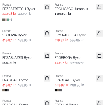
Fransa
Fransa
Extended size
FRZASTRETCH Byxor
FRCHICAGO Jumpsuit
249,98 kr
499,95 kr
1 099,95 kr
+
8
- 40%
-30%
Sorbet
Fransa
SBOLIVIA Byxor
FRMIRABELLA Byxor
419,97 kr
699,95 kr
419,97 kr
599,95 kr
- 60%
-30%
Fransa
Fransa
FRZABLAZER Byxor
FRDEBORA Byxor
599,95 kr
419,97 kr
599,95 kr
- 40%
-30%
Fransa
Fransa
FRABIGAIL Byxor
FRABIGAIL Byxor
419,97 kr
699,95 kr
489,97 kr
699,95 kr
- 40%
- 60%
Fransa
Fransa