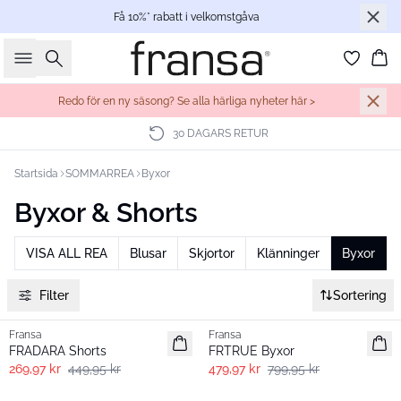
Få 10%* rabatt i velkomstgåva
Sök
Ko
Redo för en ny säsong? Se alla härliga nyheter här >
30 DAGARS RETUR
Startsida
SOMMARREA
Byxor
Byxor & Shorts
VISA ALL REA
Blusar
Skjortor
Klänninger
Byxor
Filter
Sortering
- 40%
- 40%
Fransa
Fransa
FRADARA Shorts
FRTRUE Byxor
269,97 kr
449,95 kr
479,97 kr
799,95 kr
- 40%
- 40%