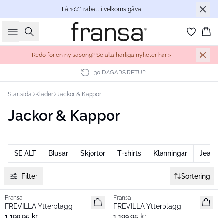
Få 10%* rabatt i velkomstgåva
Sök
Ko
Redo för en ny säsong? Se alla härliga nyheter här >
30 DAGARS RETUR
Startsida
Kläder
Jackor & Kappor
Jackor & Kappor
SE ALT
Blusar
Skjortor
T-shirts
Klänningar
Jeans
Filter
Sortering
Fransa
Fransa
Nyhet
Nyhet
FREVILLA Ytterplagg
FREVILLA Ytterplagg
1 199,95 kr
1 199,95 kr