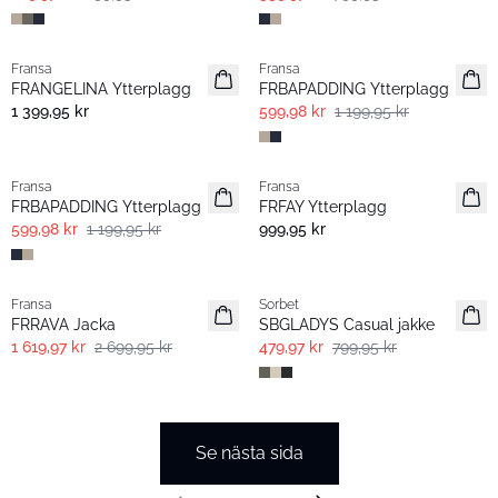
- 60%
- 50%
Fransa
Fransa
FRANGELINA Ytterplagg
FRBAPADDING Ytterplagg
1 399,95 kr
599,98 kr
1 199,95 kr
- 50%
- 60%
Fransa
Fransa
FRBAPADDING Ytterplagg
FRFAY Ytterplagg
599,98 kr
1 199,95 kr
999,95 kr
- 40%
- 40%
Fransa
Sorbet
FRRAVA Jacka
SBGLADYS Casual jakke
1 619,97 kr
2 699,95 kr
479,97 kr
799,95 kr
Se nästa sida