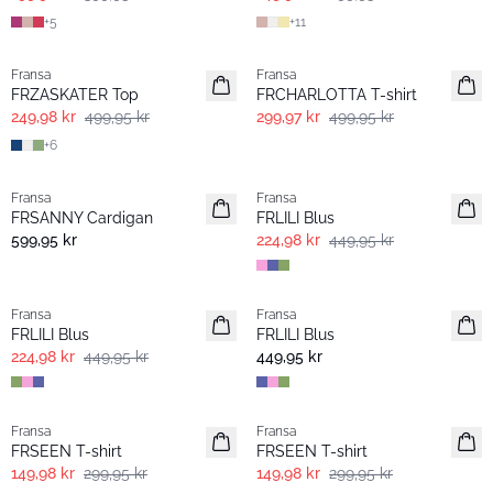
+
5
+
11
- 50%
- 40%
Fransa
Fransa
FRZASKATER Top
FRCHARLOTTA T-shirt
249,98 kr
499,95 kr
299,97 kr
499,95 kr
+
6
- 60%
- 50%
Fransa
Fransa
FRSANNY Cardigan
FRLILI Blus
599,95 kr
224,98 kr
449,95 kr
- 50%
- 60%
Fransa
Fransa
FRLILI Blus
FRLILI Blus
224,98 kr
449,95 kr
449,95 kr
- 50%
- 50%
Fransa
Fransa
Extended size
Extended size
FRSEEN T-shirt
FRSEEN T-shirt
149,98 kr
299,95 kr
149,98 kr
299,95 kr