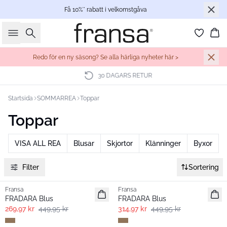
Få 10%* rabatt i velkomstgåva
Sök
Ko
Redo för en ny säsong? Se alla härliga nyheter här >
30 DAGARS RETUR
Startsida
SOMMARREA
Toppar
Toppar
VISA ALL REA
Blusar
Skjortor
Klänninger
Byxor
Filter
Sortering
- 40%
-30%
Fransa
Fransa
FRADARA Blus
FRADARA Blus
269,97 kr
449,95 kr
314,97 kr
449,95 kr
- 40%
- 40%