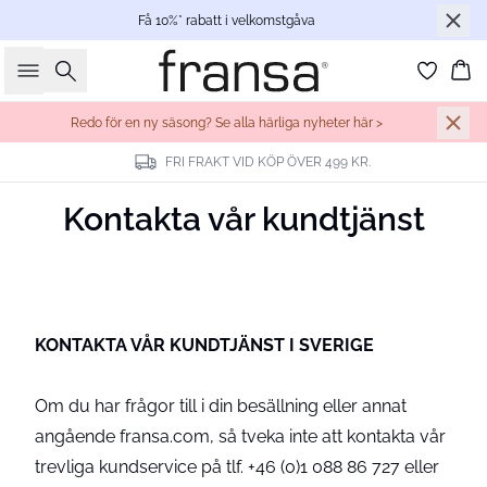
Få 10%* rabatt i velkomstgåva
Sök
Ko
Redo för en ny säsong? Se alla härliga nyheter här >
FRI FRAKT VID KÖP ÖVER 499 KR.
Kontakta vår kundtjänst
KONTAKTA VÅR KUNDTJÄNST I SVERIGE
Om du har frågor till i din besällning eller annat
angående fransa.com, så tveka inte att kontakta vår
trevliga kundservice på tlf. +46 (0)1 088 86 727 eller