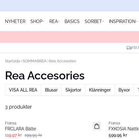
NYHETER
SHOP
REA
BASICS
SORBET
INSPIRATION
FRI
Startsida
SOMMARREA
Rea Accesories
Rea Accesories
VISA ALL REA
Blusar
Skjortor
Klänninger
Byxor
3 produkter
- 40%
- 60%
Fransa
Fransa
FRCLARA Bälte
FXKOSIA Nattk
119,97 kr
199,95 kr
599,95 kr