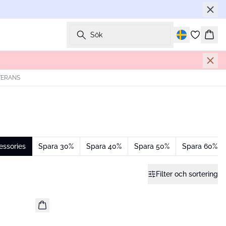
Sök
Korg
VERANS
essories
Spara 30%
Spara 40%
Spara 50%
Spara 60%
Filter och sortering