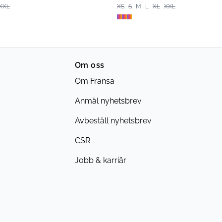
XXL
XS
S
M
L
XL
XXL
Om oss
Om Fransa
Anmäl nyhetsbrev
Avbeställ nyhetsbrev
CSR
Jobb & karriär