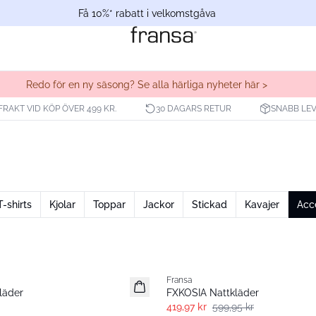
Få 10%* rabatt i velkomstgåva
Redo för en ny säsong? Se alla härliga nyheter här >
 FRAKT VID KÖP ÖVER 499 KR.
30 DAGARS RETUR
SNABB LE
T-shirts
Kjolar
Toppar
Jackor
Stickad
Kavajer
Acc
-30%
Fransa
läder
FXKOSIA Nattkläder
419,97 kr
599,95 kr