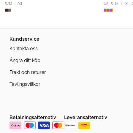
S/M
L/XL
XS
S
M
L
XL
Kundservice
Kontakta oss
Ångra ditt köp
Frakt och returer
Tavlingsvillkor
Betalningsalternativ
Leveransalternativ