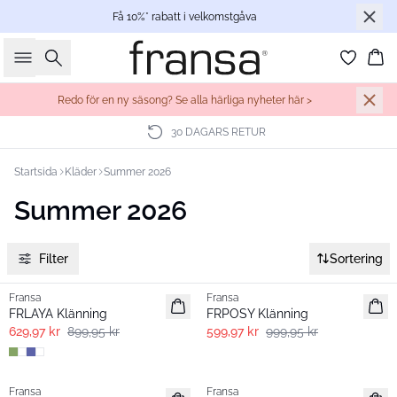
Få 10%* rabatt i velkomstgåva
Sök
Ko
Redo för en ny säsong? Se alla härliga nyheter här >
30 DAGARS RETUR
Startsida
Kläder
Summer 2026
Summer 2026
Filter
Sortering
-30%
- 40%
Fransa
Fransa
FRLAYA Klänning
FRPOSY Klänning
629,97 kr
899,95 kr
599,97 kr
999,95 kr
- 40%
- 40%
Fransa
Fransa