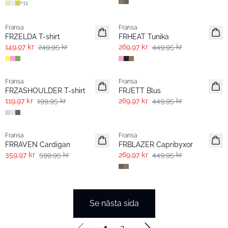
+
11
- 40%
- 40%
Fransa
Fransa
FRZELDA T-shirt
FRHEAT Tunika
149,97 kr
249,95 kr
269,97 kr
449,95 kr
- 40%
- 40%
Fransa
Fransa
FRZASHOULDER T-shirt
FRJETT Blus
119,97 kr
199,95 kr
269,97 kr
449,95 kr
- 40%
- 40%
Fransa
Fransa
FRRAVEN Cardigan
FRBLAZER Capribyxor
359,97 kr
599,95 kr
269,97 kr
449,95 kr
Se nästa sida
1
2