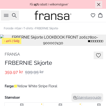
Få
15%
rabatt i velkomstgave*
Søk
Ha
Forside
Klær
T-shirts
FRBERNIE Skjorte
- 40% | Salg
FRANSA
FRBERNIE Skjorte
359,97 kr
599,95 kr
Farge:
Yellow White Stripe Floral
Størrelser
Størrelsesguide