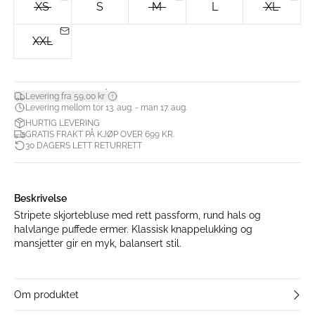
XS
S
M
L
XL
XXL
*
Levering fra 59,00 kr
Levering mellom tor 13. aug. - man 17. aug.
HURTIG LEVERING
GRATIS FRAKT PÅ KJØP OVER 699 KR.
30 DAGERS LETT RETURRETT
Beskrivelse
Stripete skjortebluse med rett passform, rund hals og
halvlange puffede ermer. Klassisk knappelukking og
mansjetter gir en myk, balansert stil.
Om produktet