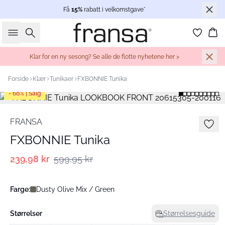
Få
15%
rabatt i velkomstgave*
Søk
Ha
Klar for en ny sesong? Se alle de flotte nyhetene her >
Forside
Klær
Tunikaer
FXBONNIE Tunika
- 60% | Salg
FRANSA
FXBONNIE Tunika
239,98 kr
599,95 kr
Farge:
Dusty Olive Mix / Green
Størrelser
Størrelsesguide