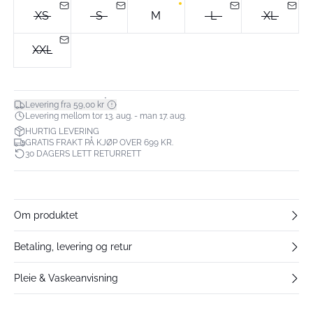
XS
S
M
L
XL
XXL
*
Levering fra 59,00 kr
Levering mellom tor 13. aug. - man 17. aug.
HURTIG LEVERING
GRATIS FRAKT PÅ KJØP OVER 699 KR.
30 DAGERS LETT RETURRETT
Om produktet
Betaling, levering og retur
Pleie & Vaskeanvisning