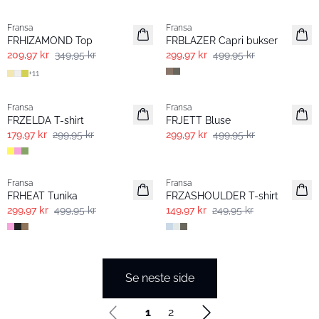
- 40% | Salg
- 40% | Salg
Fransa
Fransa
FRHIZAMOND Top
FRBLAZER Capri bukser
209,97 kr
349,95 kr
299,97 kr
499,95 kr
+
11
- 40% | Salg
- 40% | Salg
Fransa
Fransa
FRZELDA T-shirt
FRJETT Bluse
179,97 kr
299,95 kr
299,97 kr
499,95 kr
- 40% | Salg
- 40% | Salg
Fransa
Fransa
FRHEAT Tunika
FRZASHOULDER T-shirt
299,97 kr
499,95 kr
149,97 kr
249,95 kr
Se neste side
1
2