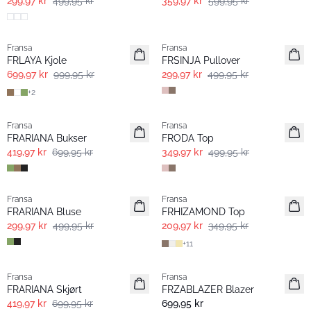
299,97 kr
499,95 kr
359,97 kr
599,95 kr
-30%
- 40% | Salg
Fransa
Fransa
FRLAYA Kjole
FRSINJA Pullover
699,97 kr
999,95 kr
299,97 kr
499,95 kr
+
2
- 40% | Salg
-30%
Fransa
Fransa
FRARIANA Bukser
FRODA Top
419,97 kr
699,95 kr
349,97 kr
499,95 kr
- 40% | Salg
- 40% | Salg
Fransa
Fransa
FRARIANA Bluse
FRHIZAMOND Top
299,97 kr
499,95 kr
209,97 kr
349,95 kr
+
11
- 40% | Salg
Fransa
Fransa
Nyhet
FRARIANA Skjørt
FRZABLAZER Blazer
419,97 kr
699,95 kr
699,95 kr