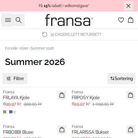
Få
15%
rabatt i velkomstgave*
Søk
Ha
30 DAGERS LETT RETURRETT
Forside
Klær
Summer 2026
Summer 2026
Filtre
Sortering
-30%
- 40% | Salg
Fransa
Fransa
FRLAYA Kjole
FRPOSY Kjole
699,97 kr
999,95 kr
659,97 kr
1 099,95 kr
+
2
- 40% | Salg
- 40% | Salg
Fransa
Fransa
FRBOBBI Bluse
FRLARISSA Bukser