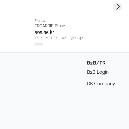
Next s
Fransa
FRCARRIE Bluse
599,95 kr
XS
S
M
L
XL
XXL
3XL
4XL
B2B/PR
B2B Login
DK Company