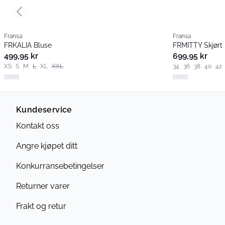
Previous slide
Fransa
Fransa
FRKALIA Bluse
FRMITTY Skjørt
499,95 kr
699,95 kr
XS
S
M
L
XL
XXL
34
36
38
40
42
Kundeservice
Kontakt oss
Angre kjøpet ditt
Konkurransebetingelser
Returner varer
Frakt og retur