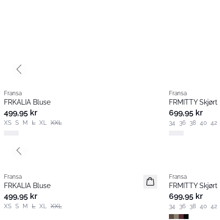
Previous slide
Fransa
Fransa
Nyhet
Nyhet
FRKALIA Bluse
FRMITTY Skjørt
499,95 kr
699,95 kr
XS
S
M
L
XL
XXL
34
36
38
40
42
Previous slide
Fransa
Fransa
Nyhet
Nyhet
FRKALIA Bluse
FRMITTY Skjørt
499,95 kr
699,95 kr
XS
S
M
L
XL
XXL
34
36
38
40
42