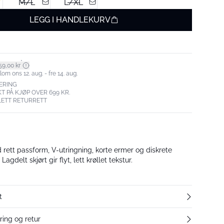
M/L
L/XL
LEGG I HANDLEKURV
*
59,00 kr
om ons 12. aug. - fre 14. aug.
ERING
T PÅ KJØP OVER 699 KR.
LETT RETURRETT
 rett passform, V-utringning, korte ermer og diskrete
Lagdelt skjørt gir flyt, lett krøllet tekstur.
t
ring og retur