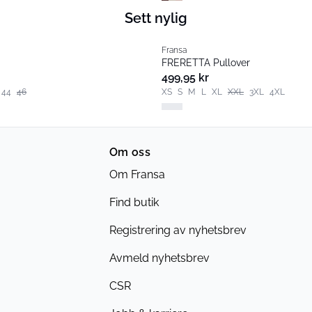
Sett nylig
Fransa
FRERETTA Pullover
499,95 kr
44
46
XS
S
M
L
XL
XXL
3XL
4XL
Om oss
Om Fransa
Find butik
Registrering av nyhetsbrev
Avmeld nyhetsbrev
CSR
Jobb & karriere