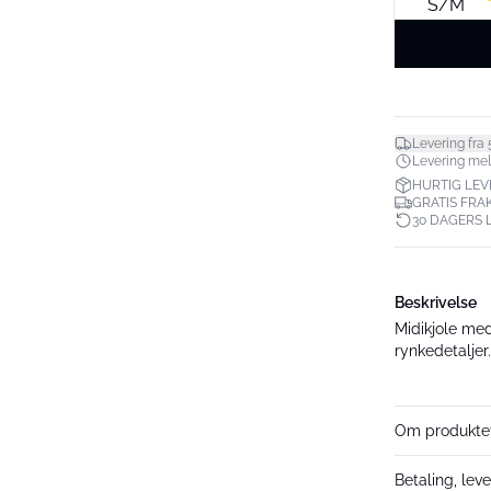
S/M
Levering fra 
Levering mell
HURTIG LEV
GRATIS FRAK
30 DAGERS 
Beskrivelse
Midikjole med
rynkedetaljer. 
Om produkte
Betaling, leve