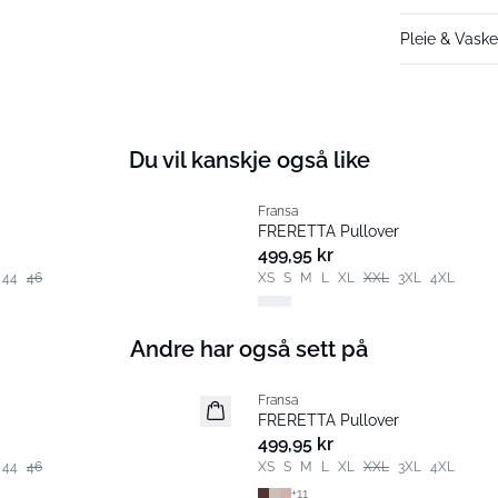
Pleie & Vask
Du vil kanskje også like
Fransa
Nyhet
FRERETTA Pullover
Basic
499,95 kr
44
46
XS
S
M
L
XL
XXL
3XL
4XL
+
11
Andre har også sett på
Fransa
Nyhet
FRERETTA Pullover
Basic
499,95 kr
44
46
XS
S
M
L
XL
XXL
3XL
4XL
+
11