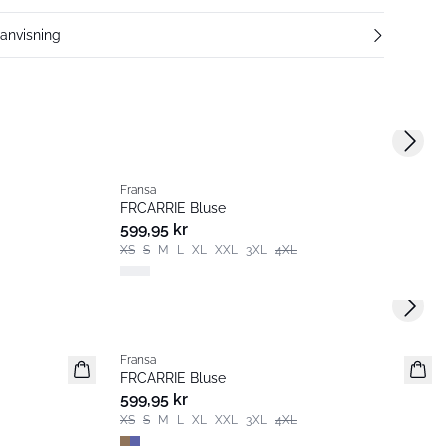
eanvisning
Next s
Fransa
Nyhet
FRCARRIE Bluse
Populær
599,95 kr
XS
S
M
L
XL
XXL
3XL
4XL
Next s
Fransa
Nyhet
FRCARRIE Bluse
Populær
599,95 kr
XS
S
M
L
XL
XXL
3XL
4XL