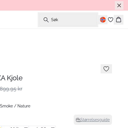
Søk
Hand
A Kjole
899,95 kr
 Smoke / Nature
Størrelsesguide