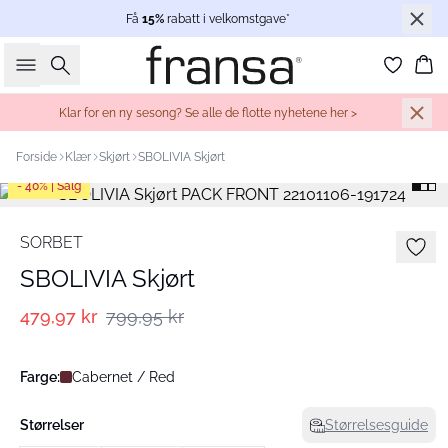
Få
15%
rabatt i velkomstgave*
Søk
Ha
Klar for en ny sesong? Se alle de flotte nyhetene her >
Forside
Klær
Skjørt
SBOLIVIA Skjørt
- 40% | Salg
SORBET
SBOLIVIA Skjørt
479,97 kr
799,95 kr
Farge:
Cabernet / Red
Størrelser
Størrelsesguide