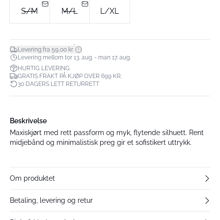
S/M
M/L
L/XL
*
Levering fra 59,00 kr
Levering mellom tor 13. aug. - man 17. aug.
HURTIG LEVERING
GRATIS FRAKT PÅ KJØP OVER 699 KR.
30 DAGERS LETT RETURRETT
Beskrivelse
Maxiskjørt med rett passform og myk, flytende silhuett. Rent
midjebånd og minimalistisk preg gir et sofistikert uttrykk.
Om produktet
Betaling, levering og retur