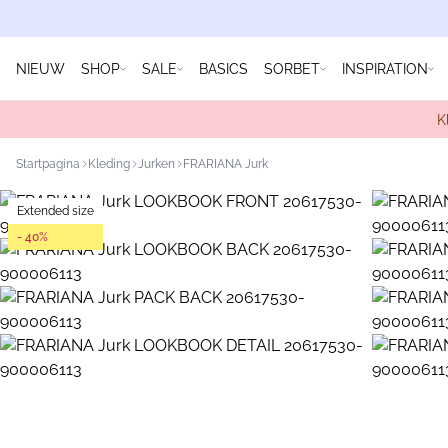
NIEUW
SHOP
SALE
BASICS
SORBET
INSPIRATION
K
Startpagina
Kleding
Jurken
FRARIANA Jurk
Extended size
- 40%