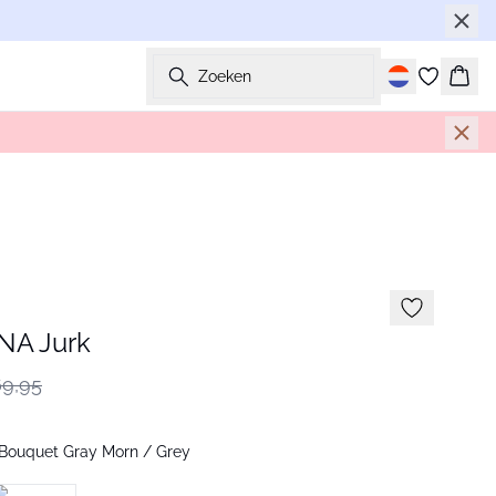
Zoeken
Wink
NA Jurk
9,95
Bouquet Gray Morn / Grey