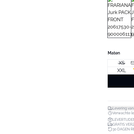
Maten
XS
XXL
Levering van
Verwachte lev
LEVERTIJDE
GRATIS VER
30 DAGEN 