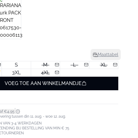
Maattabel
S
M
L
XL
3XL
4XL
VOEG TOE AAN WINKELMANDJE
*
af €4,95
ering tussen din 11. aug. - woe 12. aug.
N VAN 3-4 WERKDAGEN
ZENDING BIJ BESTELLING VAN MIN € 75
RETOURNEREN