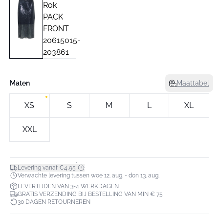
Maten
Maattabel
XS
S
M
L
XL
XXL
*
Levering vanaf €4,95
Verwachte levering tussen woe 12. aug. - don 13. aug.
LEVERTIJDEN VAN 3-4 WERKDAGEN
GRATIS VERZENDING BIJ BESTELLING VAN MIN € 75
30 DAGEN RETOURNEREN