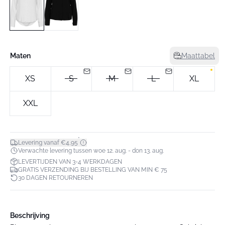
Maten
Maattabel
XS
S
M
L
XL
XXL
*
Levering vanaf €4,95
Verwachte levering tussen woe 12. aug. - don 13. aug.
LEVERTIJDEN VAN 3-4 WERKDAGEN
GRATIS VERZENDING BIJ BESTELLING VAN MIN € 75
30 DAGEN RETOURNEREN
Beschrijving