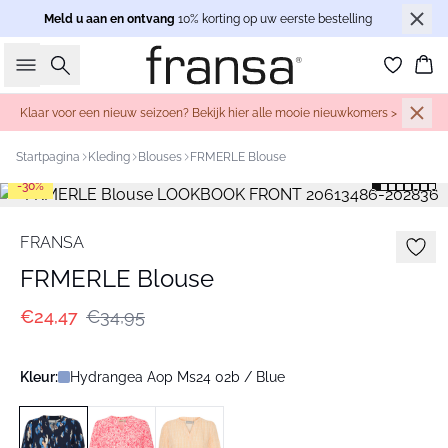
Meld u aan en ontvang
10% korting op uw eerste bestelling
Zoeken
Wi
Klaar voor een nieuw seizoen? Bekijk hier alle mooie nieuwkomers >
Startpagina
Kleding
Blouses
FRMERLE Blouse
-30%
FRANSA
FRMERLE Blouse
€24,47
€34,95
Kleur:
Hydrangea Aop Ms24 02b / Blue