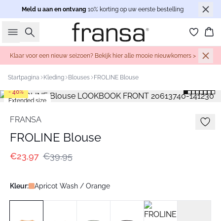
Meld u aan en ontvang
10% korting op uw eerste bestelling
Zoeken
Wi
Klaar voor een nieuw seizoen? Bekijk hier alle mooie nieuwkomers >
Startpagina
Kleding
Blouses
FROLINE Blouse
- 40%
Extended size
FRANSA
FROLINE Blouse
€23,97
€39,95
Kleur:
Apricot Wash / Orange