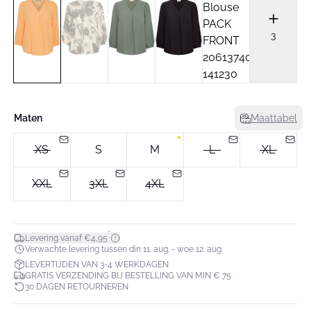
3
Maten
Maattabel
XS
S
M
L
XL
XXL
3XL
4XL
*
Levering vanaf €4,95
Verwachte levering tussen din 11. aug. - woe 12. aug.
LEVERTIJDEN VAN 3-4 WERKDAGEN
GRATIS VERZENDING BIJ BESTELLING VAN MIN € 75
30 DAGEN RETOURNEREN