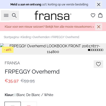
Meld u aan en ontvang
10% korting op uw eerste bestelling
Zoeken
Wi
Klaar voor een nieuw seizoen? Bekijk hier alle mooie nieuwkomers >
Startpagina
Kleding
Overhemden
FRPEGGY Overhemd
- 40%
FRANSA
FRPEGGY Overhemd
€35,97
€59,95
Kleur:
Blanc De Blanc / White