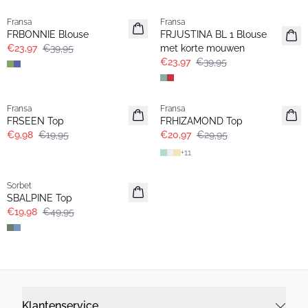
Fransa
Fransa
FRBONNIE Blouse
FRJUSTINA BL 1 Blouse
€23,97
€39,95
met korte mouwen
€23,97
€39,95
- 50%
-30%
Fransa
Fransa
FRSEEN Top
FRHIZAMOND Top
€9,98
€19,95
€20,97
€29,95
+
11
- 60%
Sorbet
SBALPINE Top
€19,98
€49,95
Klantenservice