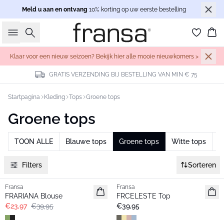
Meld u aan en ontvang
10% korting op uw eerste bestelling
Zoeken
Wi
Klaar voor een nieuw seizoen? Bekijk hier alle mooie nieuwkomers >
GRATIS VERZENDING BIJ BESTELLING VAN MIN € 75
Startpagina
Kleding
Tops
Groene tops
Groene tops
TOON ALLE
Blauwe tops
Groene tops
Witte tops
J
Filters
Sorteren
- 40%
Fransa
Fransa
Nieuw
FRARIANA Blouse
FRCELESTE Top
€23,97
€39,95
€39,95
- 40%
- 40%